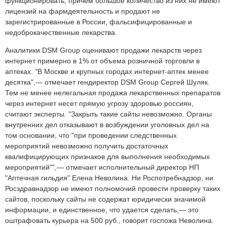
функционировать, причем большое количество из них не имеют
лицензий на фармдеятельность и продают не
зарегистрированные в России, фальсифицированные и
недоброкачественные лекарства.
Аналитики DSM Group оценивают продажи лекарств через
интернет примерно в 1% от объема розничной торговли в
аптеках. "В Москве и крупных городах интернет-аптек менее
десятка",— отмечает гендиректор DSM Group Сергей Шуляк.
Тем не менее нелегальная продажа лекарственных препаратов
через интернет несет прямую угрозу здоровью россиян,
считают эксперты. "Закрыть такие сайты невозможно. Органы
внутренних дел отказывают в возбуждении уголовных дел на
том основании, что "при проведении следственных
мероприятий невозможно получить достаточных
квалифицирующих признаков для выполнения необходимых
мероприятий"",— отмечает исполнительный директор НП
"Аптечная гильдия" Елена Неволина. Ни Роспотребнадзор, ни
Росздравнадзор не имеют полномочий провести проверку таких
сайтов, поскольку сайты не содержат юридически значимой
информации, и единственное, что удается сделать,— это
оштрафовать курьера на 500 руб., говорит госпожа Неволина.