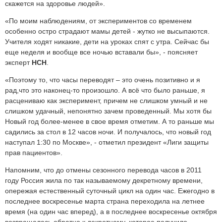
скажется на здоровье людей».
«По моим наблюдениям, от экспериментов со временем
особенно остро страдают мамы детей - жутко не высыпаются.
Учителя ходят никакие, дети на уроках спят с утра. Сейчас бы
еще неделя и вообще все ночью вставали бы», - поясняет
эксперт
НСН
.
«Поэтому то, что часы переводят – это очень позитивно и я
рад,что это наконец-то произошло. А всё что было раньше, я
расцениваю как эксперимент, причем не слишком умный и не
слишком удачный, непонятно зачем проведенный. Мы хотя бы
Новый год более-менее в свое время отметим. А то раньше мы
садились за стол в 12 часов ночи. И получалось, что новый год
наступал 1:30 по Москве», - отметил президент «Лиги защиты
прав пациентов».
Напомним, что до отмены сезонного перевода часов в 2011
году Россия жила по так называемому декретному времени,
опережая естественный суточный цикл на один час. Ежегодно в
последнее воскресенье марта страна переходила на летнее
время (на один час вперед), а в последнее воскресенье октября