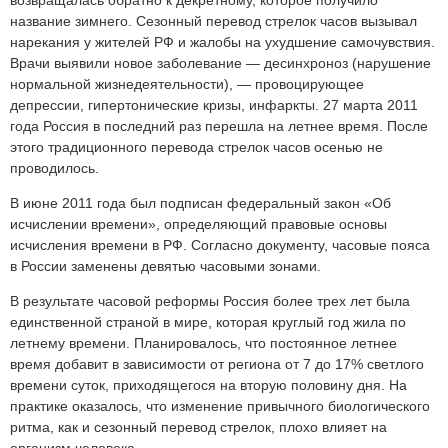
возвращалась обратно к декретному, которое получило
название зимнего. Сезонный перевод стрелок часов вызывал
нарекания у жителей РФ и жалобы на ухудшение самочувствия.
Врачи выявили новое заболевание — десинхроноз (нарушение
нормальной жизнедеятельности), — провоцирующее
депрессии, гипертонические кризы, инфаркты. 27 марта 2011
года Россия в последний раз перешла на летнее время. После
этого традиционного перевода стрелок часов осенью не
проводилось.
В июне 2011 года был подписан федеральный закон «Об
исчислении времени», определяющий правовые основы
исчисления времени в РФ. Согласно документу, часовые пояса
в России заменены девятью часовыми зонами.
В результате часовой реформы Россия более трех лет была
единственной страной в мире, которая круглый год жила по
летнему времени. Планировалось, что постоянное летнее
время добавит в зависимости от региона от 7 до 17% светлого
времени суток, приходящегося на вторую половину дня. На
практике оказалось, что изменение привычного биологического
ритма, как и сезонный перевод стрелок, плохо влияет на