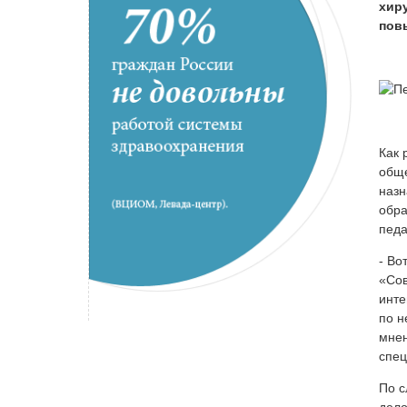
хир
пов
Как 
обще
назн
обра
педа
- Во
«Сов
инте
по н
мнен
спец
По с