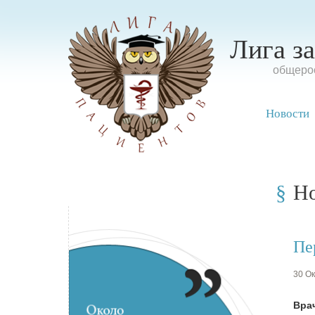
Лига з
oбщерос
Новости
Н
Пе
30 Ок
Вра