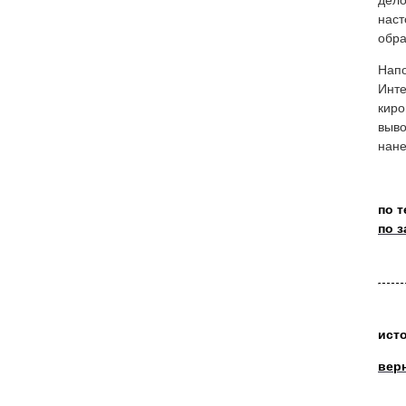
дело
наст
обра
Нап
Инте
киро
выво
нан
по 
по 
ист
вер