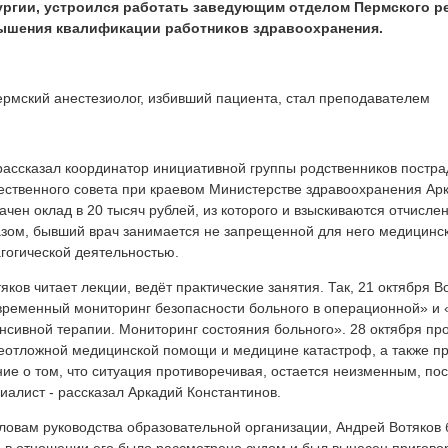
ургии, устроился работать заведующим отделом Пермского р
ышения квалификации работников здравоохранения.
рассказал координатор инициативной группы родственников постр
ственного совета при краевом Министерстве здравоохранения Арк
ачен оклад в 20 тысяч рублей, из которого и взыскиваются отчисле
зом, бывший врач занимается не запрещенной для него медицинск
гогической деятельностью.
тяков читает лекции, ведёт практические занятия. Так, 21 октября 
ременный мониторинг безопасности больного в операционной» и 
нсивной терапии. Мониторинг состояния больного». 28 октября про
еотложной медицинской помощи и медицине катастроф, а также пр
ие о том, что ситуация противоречивая, остается неизменным, пос
иалист - рассказал Аркадий Константинов.
ловам руководства образовательной организации, Андрей Вотяков б