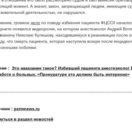
 в отношении его было рассмотрено судом и был вынесен приговор,
оящий момент. А значит, закон, запрещающий людям, имеющим су
зовательной деятельностью, не нарушался.
омним, громкое
дело
по поводу избиения пациента ФЦССХ началось
рнете появился видеоролик, на котором анестезиолог Андрей Вотя
вчанину Николаю Кулешову, находившемуся в реанимации после о
ду, что смерть пациента, которая наступила вскоре после инциден
есенными побоями.
теме :
Это наказание такое? Избивший пациента анестезиолог 
заботе о больных. «Прокуратуре это должно быть интересно»
очник :
permnews.ru
нуться в раздел новостей