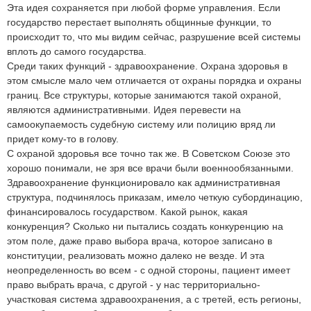
Эта идея сохраняется при любой форме управления. Если
государство перестает выполнять общинные функции, то
происходит то, что мы видим сейчас, разрушение всей системы
вплоть до самого государства.
Среди таких функций - здравоохранение. Охрана здоровья в
этом смысле мало чем отличается от охраны порядка и охраны
границ. Все структуры, которые занимаются такой охраной,
являются административными. Идея перевести на
самоокупаемость судебную систему или полицию вряд ли
придет кому-то в голову.
С охраной здоровья все точно так же. В Советском Союзе это
хорошо понимали, не зря все врачи были военнообязанными.
Здравоохранение функционировало как административная
структура, подчинялось приказам, имело четкую субординацию,
финансировалось государством. Какой рынок, какая
конкуренция? Сколько ни пытались создать конкуренцию на
этом поле, даже право выбора врача, которое записано в
конституции, реализовать можно далеко не везде. И эта
неопределенность во всем - с одной стороны, пациент имеет
право выбрать врача, с другой - у нас территориально-
участковая система здравоохранения, а с третей, есть регионы,