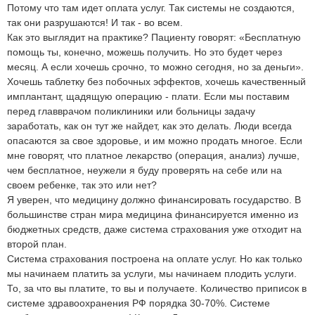
Потому что там идет оплата услуг. Так системы не создаются,
так они разрушаются! И так - во всем.
Как это выглядит на практике? Пациенту говорят: «Бесплатную
помощь ты, конечно, можешь получить. Но это будет через
месяц. А если хочешь срочно, то можно сегодня, но за деньги».
Хочешь таблетку без побочных эффектов, хочешь качественный
имплантант, щадящую операцию - плати. Если мы поставим
перед главврачом поликлиники или больницы задачу
заработать, как он тут же найдет, как это делать. Люди всегда
опасаются за свое здоровье, и им можно продать многое. Если
мне говорят, что платное лекарство (операция, анализ) лучше,
чем бесплатное, неужели я буду проверять на себе или на
своем ребенке, так это или нет?
Я уверен, что медицину должно финансировать государство. В
большинстве стран мира медицина финансируется именно из
бюджетных средств, даже система страхования уже отходит на
второй план.
Система страхования построена на оплате услуг. Но как только
мы начинаем платить за услуги, мы начинаем плодить услуги.
То, за что вы платите, то вы и получаете. Количество приписок в
системе здравоохранения РФ порядка 30-70%. Системе