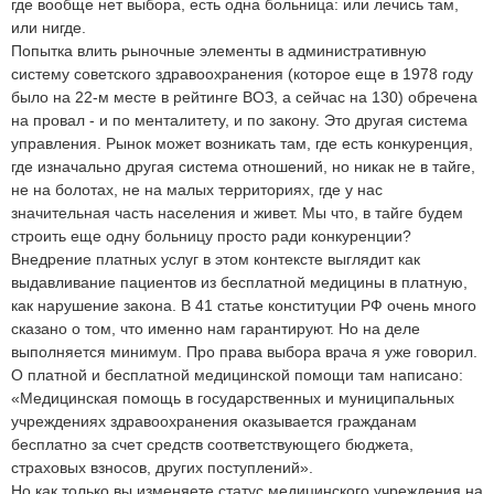
где вообще нет выбора, есть одна больница: или лечись там,
или нигде.
Попытка влить рыночные элементы в административную
систему советского здравоохранения (которое еще в 1978 году
было на 22-м месте в рейтинге ВОЗ, а сейчас на 130) обречена
на провал - и по менталитету, и по закону. Это другая система
управления. Рынок может возникать там, где есть конкуренция,
где изначально другая система отношений, но никак не в тайге,
не на болотах, не на малых территориях, где у нас
значительная часть населения и живет. Мы что, в тайге будем
строить еще одну больницу просто ради конкуренции?
Внедрение платных услуг в этом контексте выглядит как
выдавливание пациентов из бесплатной медицины в платную,
как нарушение закона. В 41 статье конституции РФ очень много
сказано о том, что именно нам гарантируют. Но на деле
выполняется минимум. Про права выбора врача я уже говорил.
О платной и бесплатной медицинской помощи там написано:
«Медицинская помощь в государственных и муниципальных
учреждениях здравоохранения оказывается гражданам
бесплатно за счет средств соответствующего бюджета,
страховых взносов, других поступлений».
Но как только вы изменяете статус медицинского учреждения на