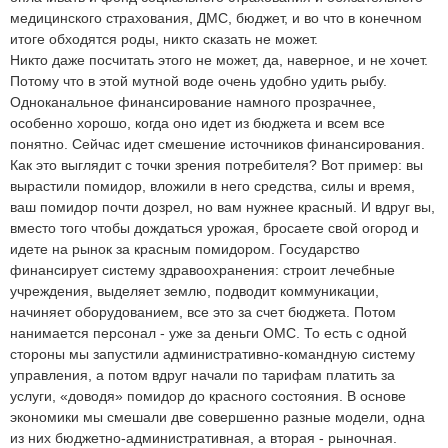
медицинского страхования, ДМС, бюджет, и во что в конечном
итоге обходятся роды, никто сказать не может.
Никто даже посчитать этого не может, да, наверное, и не хочет.
Потому что в этой мутной воде очень удобно удить рыбу.
Одноканальное финансирование намного прозрачнее,
особенно хорошо, когда оно идет из бюджета и всем все
понятно. Сейчас идет смешение источников финансирования.
Как это выглядит с точки зрения потребителя? Вот пример: вы
вырастили помидор, вложили в него средства, силы и время,
ваш помидор почти дозрел, но вам нужнее красный. И вдруг вы,
вместо того чтобы дождаться урожая, бросаете свой огород и
идете на рынок за красным помидором. Государство
финансирует систему здравоохранения: строит лечебные
учреждения, выделяет землю, подводит коммуникации,
начиняет оборудованием, все это за счет бюджета. Потом
нанимается персонал - уже за деньги ОМС. То есть с одной
стороны мы запустили административно-командную систему
управления, а потом вдруг начали по тарифам платить за
услуги, «доводя» помидор до красного состояния. В основе
экономики мы смешали две совершенно разные модели, одна
из них бюджетно-административная, а вторая - рыночная.