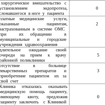
хирургическое
вмешательство
с
установлением
эндопротеза,
0
сломавшегося
в ноге
у
пациента
платные медицинские
услуги,
оказанные пациентам,
2
застрахованным
в
системе
ОМС
при
их обращении
в
муниципальные
и
городские
учреждения
здравоохранения
длительное
ожидание
своей
очереди
на
прием
к
врачу
5
районной
поликлиники
отсутствие
в
больнице
лекарственных
препаратов
и
3
приобретение
пациентом
их
за
свой
счет
Клиника отказалась оказывать
медицинскую помощь пациенту,
имеющему квоту, предложив
0
пациенту заключить
с Клиникой