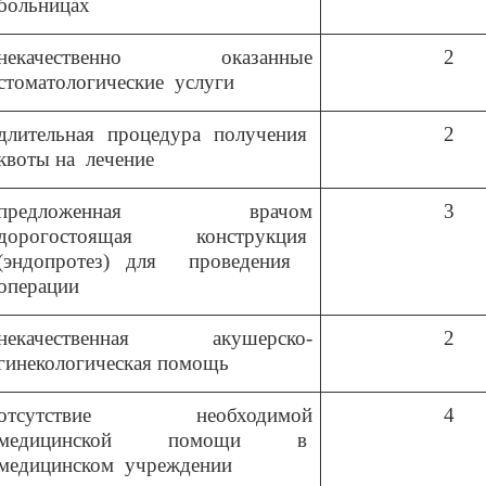
больницах
некачественно оказанные
2
стоматологические услуги
длительная процедура получения
2
квоты на лечение
предложенная врачом
3
дорогостоящая конструкция
(эндопротез) для проведения
операции
некачественная акушерско-
2
гинекологическая помощь
отсутствие необходимой
4
медицинской помощи в
медицинском
учреждении