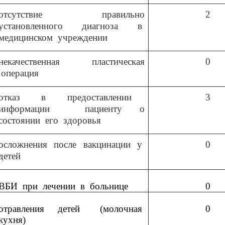
отсутствие правильно
2
установленного диагноза в
медицинском
учреждении
некачественная пластическая
0
операция
отказ в предоставлении
3
информации пациенту о
состоянии его здоровья
осложнения после вакцинации у
0
детей
ВБИ
при
лечении
в
больнице
0
отравления
детей
(молочная
0
кухня)