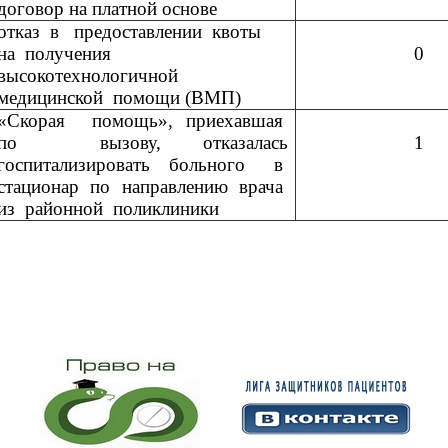
договор на платной основе
отказ
в
предоставлении
квоты
на
получения
0
высокотехнологичной
медицинской
помощи (ВМП)
«Скорая
помощь», приехавшая
по
вызову, отказалась
1
госпитализировать
больного
в
стационар
по
направлению
врача
из
районной
поликлиники