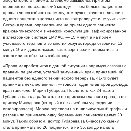
амбулаторного приема, заведомо завышены. При этом
поощряется «стахановский метод» — чем больше пациентов
прошло через кабинет за смену, тем лучше, качество лечения
одного пациента в целом никто не контролирует и не учитывает.
Сегодня время, определенное на прием одного пациента
врачом-гинекологом в женской консультации, зафиксированное
в электронной системе ЕМИАС, — 15 минут, а на прием
участкового терапевта во многих округах города отводится 12
минут. Эти издевательские, как говорят врачи, нормативы и
заставили их объявить забастовку.
«Права медработников в данной ситуации напрямую связаны с
правами пациентов, усталый замученный врач, принявший 40
пациентов без единого технического перерыва, 41-го будет
принимать некачественно», — говорит один из авторов доклада,
врач-гинеколог Мария Губарева. После того как 24 марта
Губарева начала работать не по приказам главного врача, а по
приказу Минздрава (который в ее лечебном учреждении
игнорировался), Марию перевели на индивидуальный график и
разрешили принимать одну беременную пациентку целых 20
минут. Таким образом, доктор Губарева за 6-часовую смену
стала принимать по 26 пациенток, а не 36, как до начала