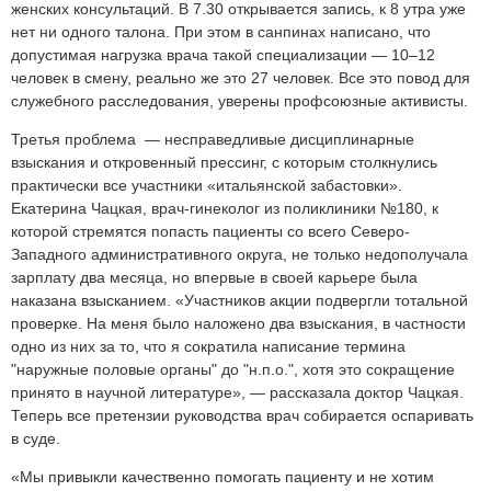
женских консультаций. В 7.30 открывается запись, к 8 утра уже
нет ни одного талона. При этом в санпинах написано, что
допустимая нагрузка врача такой специализации — 10–12
человек в смену, реально же это 27 человек. Все это повод для
служебного расследования, уверены профсоюзные активисты.
Третья проблема — несправедливые дисциплинарные
взыскания и откровенный прессинг, с которым столкнулись
практически все участники «итальянской забастовки».
Екатерина Чацкая, врач-гинеколог из поликлиники №180, к
которой стремятся попасть пациенты со всего Северо-
Западного административного округа, не только недополучала
зарплату два месяца, но впервые в своей карьере была
наказана взысканием. «Участников акции подвергли тотальной
проверке. На меня было наложено два взыскания, в частности
одно из них за то, что я сократила написание термина
"наружные половые органы" до "н.п.о.", хотя это сокращение
принято в научной литературе», — рассказала доктор Чацкая.
Теперь все претензии руководства врач собирается оспаривать
в суде.
«Мы привыкли качественно помогать пациенту и не хотим