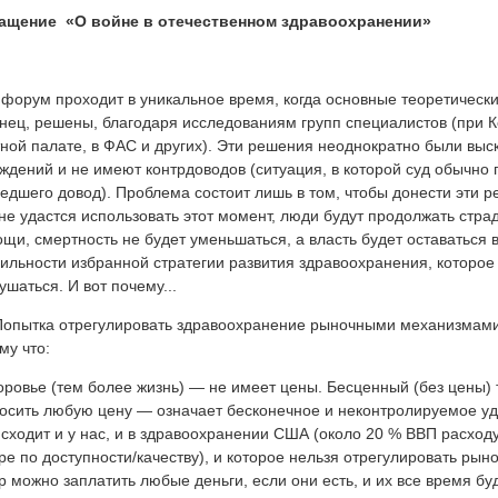
ащение «О войне в отечественном здравоохранении»
форум проходит в уникальное время, когда основные теоретически
нец, решены, благодаря исследованиям групп специалистов (при К
ной палате, в ФАС и других). Эти решения неоднократно были выс
ждений и не имеют контрдоводов (ситуация, в которой суд обычно
едшего довод). Проблема состоит лишь в том, чтобы донести эти 
не удастся использовать этот момент, люди будут продолжать стра
щи, смертность не будет уменьшаться, а власть будет оставаться 
ильности избранной стратегии развития здравоохранения, которое 
ушаться. И вот почему...
опытка отрегулировать здравоохранение рыночными механизмами 
му что:
оровье (тем более жизнь) — не имеет цены. Бесценный (без цены) т
осить любую цену — означает бесконечное и неконтролируемое удо
сходит и у нас, и в здравоохранении США (около 20 % ВВП расход
ре по доступности/качеству), и которое нельзя отрегулировать р
р можно заплатить любые деньги, если они есть, и их все время б