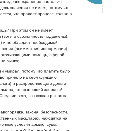
ать здравоохранение настолько
здесь значения не имеет, потому что
ается, что продает процесс, только в
ощь? При этом он не имеет
 (воля и осознанность подавлены),
я) и не обладает необходимой
решения (асимметрия информации).
и, оказывающими помощь, сферой
 не рынка;
 (и умирал, потому что платить было
тво приняло на себя функцию
алоги) и распределяющего деньги
ельство, что нынешний здоровый
 Средние века, возрождая рынок на
равопорядка, закона, безопасности.
ственных масштабах, находятся на
ыночные условия армию, суды,
вится рынком? Это ошибка! Это — не