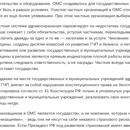
ительство и оборудование. ОМС создавалось для государственных 
т быть в равных условиях. Участие частных организаций в ОМС отн
я их еще более уязвимыми. При этом частные организации выбира
стная система здравоохранения паразитирует на недостатках госуд
ше снимает с себя обязательства, уступая частникам, перекладыв
платить дважды за одно и то же — налогами и за услуги. Чиновник
цины, созданы десятки комиссий по развитию ГЧП и бизнеса, и не
итованию или развитию государственных и муниципальных учрежде
цины в регионе является прямым индикатором плохой работы влас
должна следовать ответственность, а не награды. Частник всегда на
оставит государство;
здание на месте государственных и муниципальных учреждений з
 ГЧП, влечет за собой нарушение конституционного права на бесп
нтирована согласно ст. 41 Конституции РФ только в упомянутых уч
дарственные и муниципальные учреждения, реализовать свое конс
щь негде;
раховщиком в ОМС является государство, а не компании, которые
низациями», - ведь они не несут на себе никакого страхового риска
ховании. Если Президент РФ под развитием страхования имеет вви