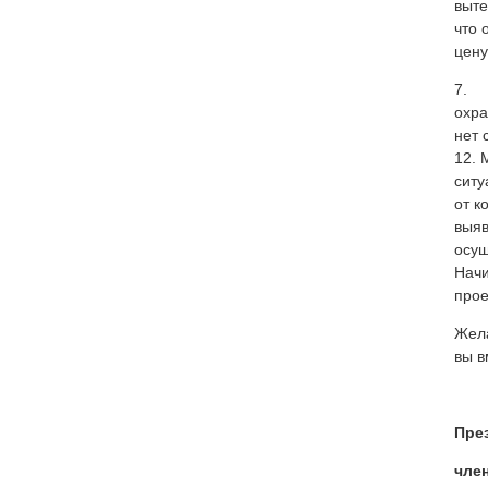
выте
что 
цену
7. Е
охра
нет 
12. 
ситу
от к
выяв
осущ
Начи
прое
Жела
вы в
Пре
чле