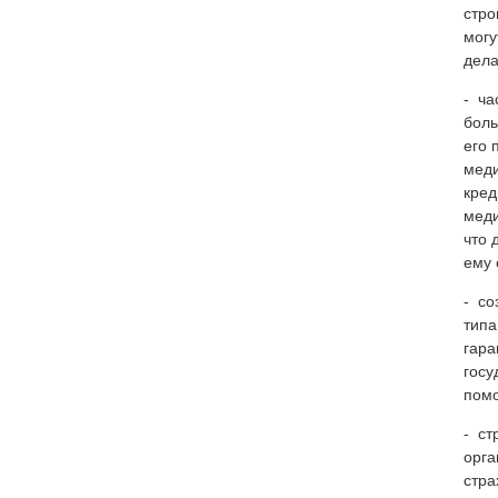
стро
могу
дела
- ча
боль
его 
меди
кред
меди
что 
ему 
- со
типа
гара
госу
помо
- ст
орга
стра