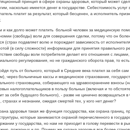
яционный принцип в сфере охраны здоровья, который может сдел
гим, насколько имеется денег в государстве. Себестоимость услуг 
патель платит за результат, который бесценен, а исполнитель призн
;
м и как долго может платить больной человек за медицинскую пом
номии (свободы) воли для совершения сделки, потому что он болен
ся (страх подавляет волю и порождает зависимость от исполнител
отой (в силу сложности) информации для принятия правильного 
тствие свободы воли потребителя делает его отношения с лицам
иального регулирования, но не гражданского оборота прав, то есть
ойдя путь от больного, который в Средние века платил за себя сам
м), через больничные кассы и медицинское страхование, государс
ального страховщика, собирающего на здравоохранение взносы (н
овых налогоплательщиков в пользу больных (включая и то обстоят
ит за себя будущего больного), - разве не цинично возвращаться в
, страхах и незнании, ожидая смертей тех, у кого нет денег?
рана здоровья такая же функция государства, как охрана границ, п
структуры, которые занимаются охраной перечисленного в государ
ржании у государства, но нам не приходит в голову перевести в р
жню, пожарных и пр. Почему же охрана здоровья все более стано