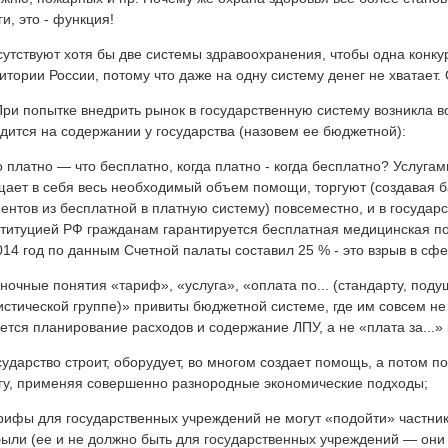
ги, это - функция!
сутствуют хотя бы две системы здравоохранения, чтобы одна конку
итории России, потому что даже на одну систему денег не хватает.
ри попытке внедрить рынок в государственную систему возникла во
дится на содержании у государства (назовем ее бюджетной):
о платно — что бесплатно, когда платно - когда бесплатно? Услуга
ает в себя весь необходимый объем помощи, торгуют (создавая б
ентов из бесплатной в платную систему) повсеместно, и в государ
титуцией РФ гражданам гарантируется бесплатная медицинская по
014 год по данным Счетной палаты составил 25 % - это взрыв в сф
ночные понятия «тариф», «услуга», «оплата по... (стандарту, поду
истической группе)» привиты бюджетной системе, где им совсем не 
ется планирование расходов и содержание ЛПУ, а не «плата за...» 
сударство строит, оборудует, во многом создает помощь, а потом по
гу, применяя совершенно разнородные экономические подходы;
рифы для государственных учреждений не могут «подойти» частник
ыли (ее и не должно быть для государственных учреждений — они