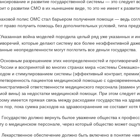
нсирование и развитие государственной системы — это следует вс
рит о развитии СМО в их нынешнем виде, то это не имеет к развит
раховой полис ОМС стал барьером получения помощи — ведь согла
т право получить помощь без дополнительных условий, типа пред
казанная война моделей породила целый ряд уже указанных и и
иворечий, которые делают систему все более неэффективной даж
анные неопределенности могут поглотить все деньги государства.
сновным разрешением этих неопределенностей и противоречий я
России и воспринятой во многих странах мира «системы Семашко
одом и стимулированием системы (эффективный контракт, премии)
летворенность пациентов медицинской помощью с одновременны
нистративной ответственности медицинского персонала (взамен у
ой вины) за недостатки медицинской помощи. При этом следует и
рому имеется прямая связь между расходами государства на здра
ех пор, пока сумма расходов на здравоохранение не составит хотя
осударство должно вернуть былое уважение общества к професс
ту о медицинском персонале, через который общество может ощутит
екарственное обеспечение должно быть включено в понятие «ме