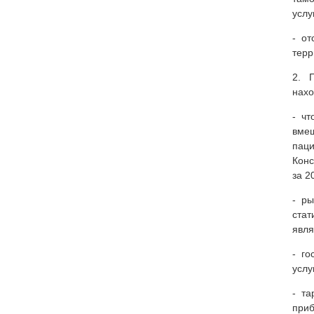
услу
- от
терр
2. П
нахо
- чт
вмещ
паци
Конс
за 2
- ры
стат
явля
- го
услу
- та
приб