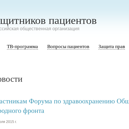
ащитников пациентов
сийская общественная организация
ТВ-программа
Вопросы пациентов
Защита прав
овости
астникам Форума по здравоохранению Общ
родного фронта
ля 2015 г.