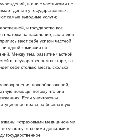
учреждений, и они с частниками не
имает деньги у государственных,
ют самые выгодные услуги;
арственной, и государство все
ая платежи на население, заставляя
и приписывают себе успехи частной
т ни одной комиссии по
ний. Между тем, развитие частной
тей в государственном секторе, за
йдет себе столько места, сколько
дравоохранения новообразований,
латную помощь, потому что она
реждениях. Если уничтожены
титуционное право на бесплатную
 названы «страховыми медицинскими
, не участвуют своими деньгами в
ду государственное