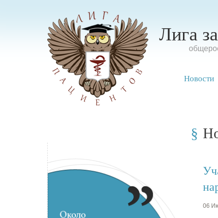
Лига з
oбщерос
Новости
Н
Уч
на
06 Ию