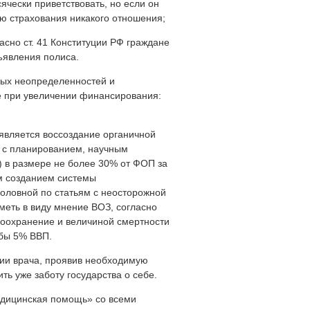
ячески приветствовать, но если он
ию страхования никакого отношения;
сно ст. 41 Конституции РФ граждане
ъявления полиса.
ных неопределенностей и
е при увеличении финансирования:
вляется воссоздание органичной
» с планированием, научным
 в размере не более 30% от ФОП за
м созданием системы
головной по статьям с неосторожной
меть в виду мнение ВОЗ, согласно
воохранение и величиной смертности
 бы 5% ВВП.
ии врача, проявив необходимую
ь уже заботу государства о себе.
дицинская помощь» со всеми