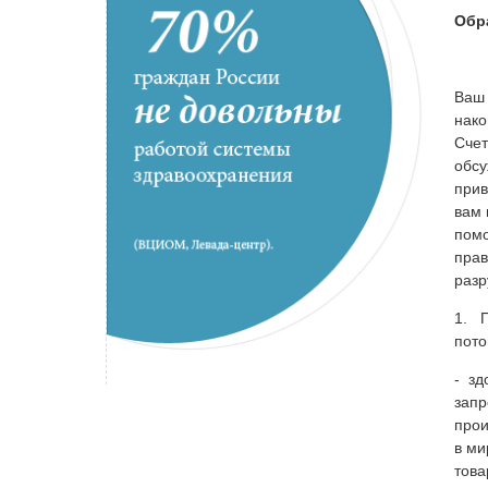
Обр
Ваш 
нако
Счет
обсу
прив
вам 
помо
прав
разр
1. П
пото
- зд
запр
прои
в ми
това