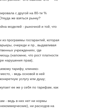
рировала с другой на 80-ти %
 Откуда же взяться рынку?
йна моделей - рыночной и той, что
ми из программы госгарантий, которая
арьеры, очереди и пр., выдавливая
ственных учреждениях, где
мощь (напомню, что рост платности
ере нарушения прав);
шевому тарифу, клинико-
место, - ведь основой в ней
конкретную услугу или душу;
купает ее же у себя по тарифам, как
ам - ведь в них нет ни нормы
 некоммерческие), ни расходов на