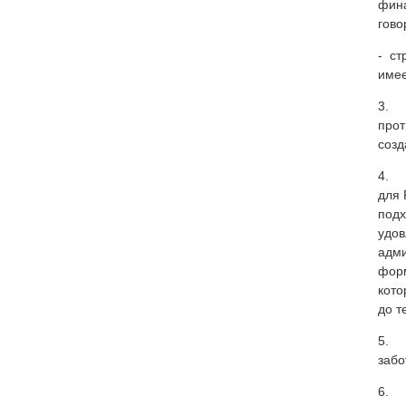
фина
гово
- ст
имее
3. У
прот
созд
4. О
для 
подх
удов
адми
форм
кото
до т
5. Г
забо
6. Л