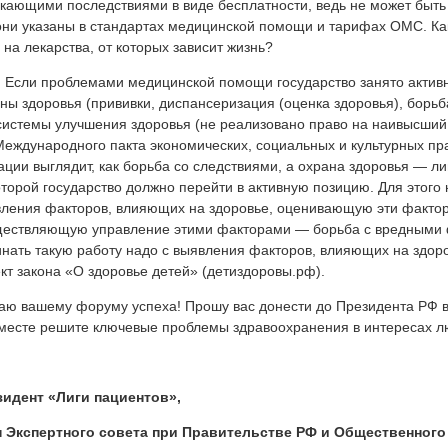
кающими последствиями в виде бесплатности, ведь не может быть
они указаны в стандартах медицинской помощи и тарифах ОМС. Ка
 на лекарства, от которых зависит жизнь?
сли проблемами медицинской помощи государство занято активно
ны здоровья (прививки, диспансеризация (оценка здоровья), борьба 
системы улучшения здоровья (не реализовано право на наивысший
Международного пакта экономических, социальных и культурных пр
ации выглядит, как борьба со следствиями, а охрана здоровья — л
оторой государство должно перейти в активную позицию. Для этого
ления факторов, влияющих на здоровье, оценивающую эти факторы
ествляющую управление этими факторами — борьба с вредными ф
нать такую работу надо с выявления факторов, влияющих на здоро
кт закона «О здоровье детей» (детиздоровы.рф).
ю вашему форуму успеха! Прошу вас донести до Президента РФ в
месте решите ключевые проблемы здравоохранения в интересах л
зидент «Лиги пациентов»,
н Экспертного совета при Правительстве РФ и Общественного