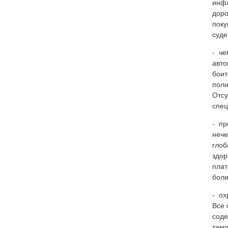
инфл
доро
поку
суде
- че
авто
боит
полн
Отсу
спец
- пр
нече
глоб
здор
плат
боли
- ох
Все 
соде
тамо