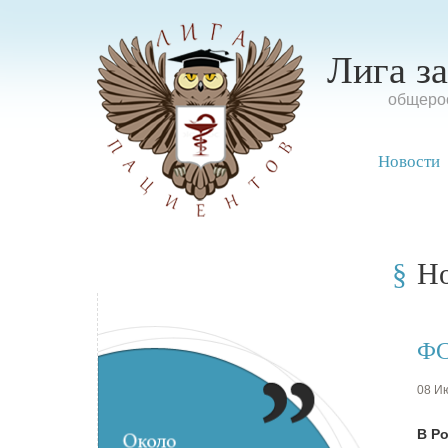
Лига з
oбщерос
Новости
Н
ФС
08 Ию
В Ро