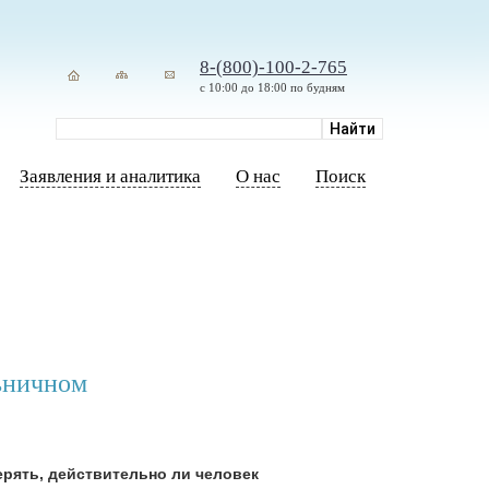
8-(800)-100-2-765
с 10:00 до 18:00 по будням
Заявления и аналитика
О нас
Поиск
льничном
верять, действительно ли человек