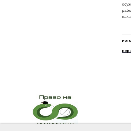
осуж
рабо
нака
ист
вер