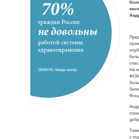
бол
эксп
Анд
Пред
пров
опуб
боль
спас
На м
ФОМС
боль
Литв
Фонд
Андр
огра
добр
Такж
с по