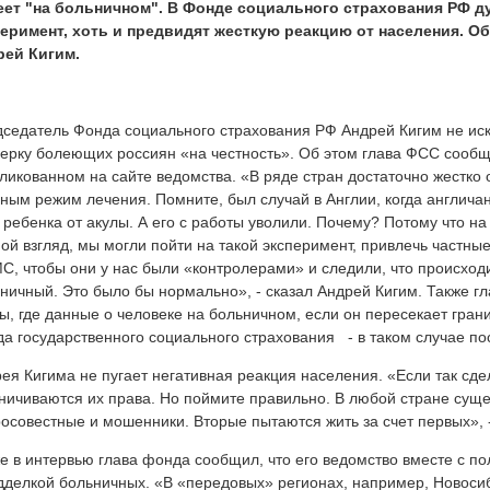
еет "на больничном". В Фонде социального страхования РФ ду
еримент, хоть и предвидят жесткую реакцию от населения. Об
рей Кигим.
седатель Фонда социального страхования РФ Андрей Кигим не искл
ерку болеющих россиян «на честность». Об этом глава ФСС сооб
ликованном на сайте ведомства. «В ряде стран достаточно жестко
ным режим лечения. Помните, был случай в Англии, когда англича
 ребенка от акулы. А его с работы уволили. Почему? Потому что н
ой взгляд, мы могли пойти на такой эксперимент, привлечь частные
, чтобы они у нас были «контролерами» и следили, что происходи
ничный. Это было бы нормально», - сказал Андрей Кигим. Также г
ы, где данные о человеке на больничном, если он пересекает гран
а государственного социального страхования - в таком случае пос
ея Кигима не пугает негативная реакция населения. «Если так сдела
ничиваются их права. Но поймите правильно. В любой стране суще
осовестные и мошенники. Вторые пытаются жить за счет первых», -
е в интервью глава фонда сообщил, что его ведомство вместе с п
дделкой больничных. «В «передовых» регионах, например, Новосиб