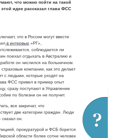
мают, что можно пойти на такой
 этой идее рассказал глава ФСС
ючает, что в России могут ввести
щил
в интервью
«РГ»,
 отслеживается, соблюдается ли
нин поехал отдыхать в Австралию и
а работе он числился на больничном.
 страховые компании, как это делает
т с людьми, которые уходят на
лава ФСС привел в пример опыт
ицу, сразу поступают в Управление
обие по болезни он не получит.
ть, все закричат, что
ствует две категории граждан. Люди
 сказал он.
олицией, прокуратурой и ФСБ борется
ирской области более сотни человек