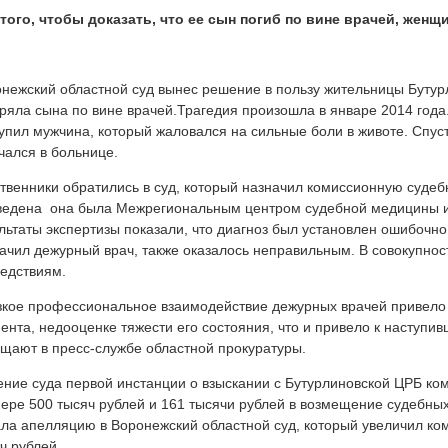
того, чтобы доказать, что ее сын погиб по вине врачей, жен
нежский областной суд вынес решение в пользу жительницы Бутур
ряла сына по вине врачей.Трагедия произошла в январе 2014 год
упил мужчина, который жаловался на сильные боли в животе. Спус
чался в больнице.
твенники обратились в суд, который назначил комиссионную судеб
едена она была Межрегиональным центром судебной медицины и 
льтаты экспертизы показали, что диагноз был установлен ошибочно,
ачил дежурный врач, также оказалось неправильным. В совокупнос
едствиям.
зкое профессиональное взаимодействие дежурных врачей привело
ента, недооценке тяжести его состояния, что и привело к наступив
щают в пресс-службе областной прокуратуры.
ние суда первой инстанции о взыскании с Бутурлиновской ЦРБ ко
ере 500 тысяч рублей и 161 тысячи рублей в возмещение судебных
ла апелляцию в Воронежский областной суд, который увеличил к
ч рублей.