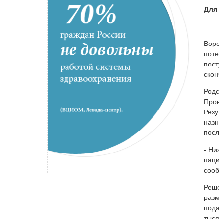
Для 
Воро
поте
пост
скон
Родс
Пров
Резу
назн
посл
- Ни
паци
сооб
Реше
разм
пода
тыся