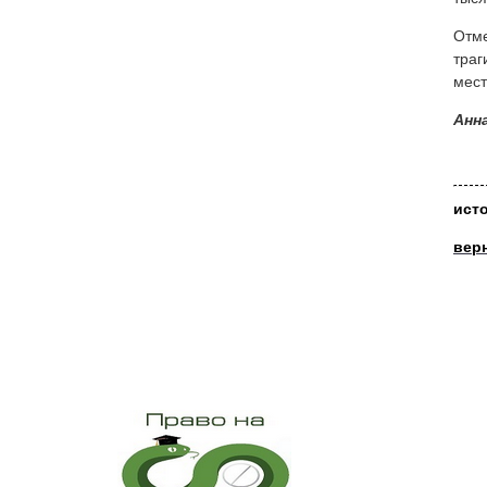
Отме
траг
мест
Анн
ист
вер