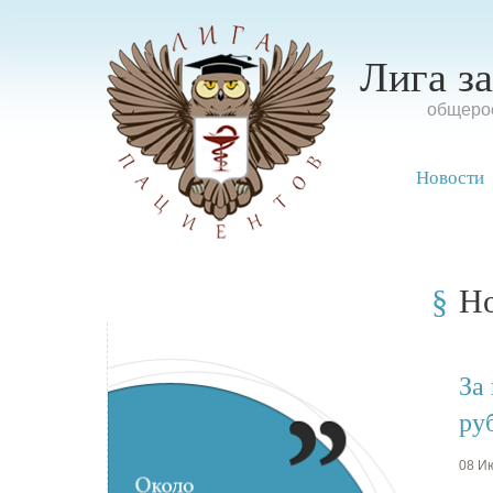
Лига з
oбщерос
Новости
Н
За
ру
08 Ию