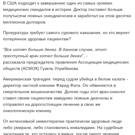
В США подходит к завершению один из самых громких
медицинских скандалов в истории. Доктор поставил больше
полутысячи ложных онкодиагнозов и заработал на этом десятки
миллионов долларов.
Прокуратура требует самого сурового наказания, но кто вернет
потерянное здоровье пациентам?
"
Все хотят больше денег. В данном случае, этот
преступный врач хотел больше денег
", -
рассказала председатель правления Ассоциации медицинских
обществ (АСМОК) Гузель Улумбекова.
Американская трагедия: перед судом убийца в белом халате -
директор частной клиники Фарид Фата. Он обвиняется в
смертельном мошенничестве. Долгие годы этот врач-онколог
ставил своим пациентам заведомо ложные диагнозы и
отправлял на дорогостоящее лечение в свою же
онкологическую клинику.
От интенсивной химиотерапии практически здоровые люди
либо умирали, либо становились инвалидами. На судебные
заседания те, кто остались в живых, после такого лечения,