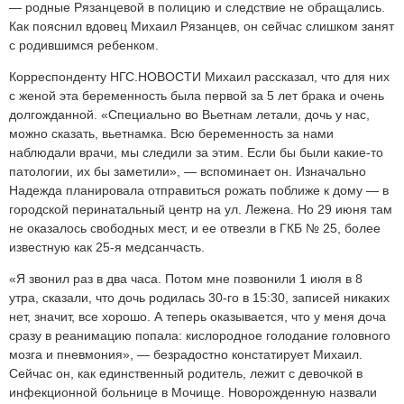
— родные Рязанцевой в полицию и следствие не обращались.
Как пояснил вдовец Михаил Рязанцев, он сейчас слишком занят
с родившимся ребенком.
Корреспонденту НГС.НОВОСТИ Михаил рассказал, что для них
с женой эта беременность была первой за 5 лет брака и очень
долгожданной. «Специально во Вьетнам летали, дочь у нас,
можно сказать, вьетнамка. Всю беременность за нами
наблюдали врачи, мы следили за этим. Если бы были какие-то
патологии, их бы заметили», — вспоминает он. Изначально
Надежда планировала отправиться рожать поближе к дому — в
городской перинатальный центр на ул. Лежена. Но 29 июня там
не оказалось свободных мест, и ее отвезли в ГКБ № 25, более
известную как 25-я медсанчасть.
«Я звонил раз в два часа. Потом мне позвонили 1 июля в 8
утра, сказали, что дочь родилась 30-го в 15:30, записей никаких
нет, значит, все хорошо. А теперь оказывается, что у меня доча
сразу в реанимацию попала: кислородное голодание головного
мозга и пневмония», — безрадостно констатирует Михаил.
Сейчас он, как единственный родитель, лежит с девочкой в
инфекционной больнице в Мочище. Новорожденную назвали