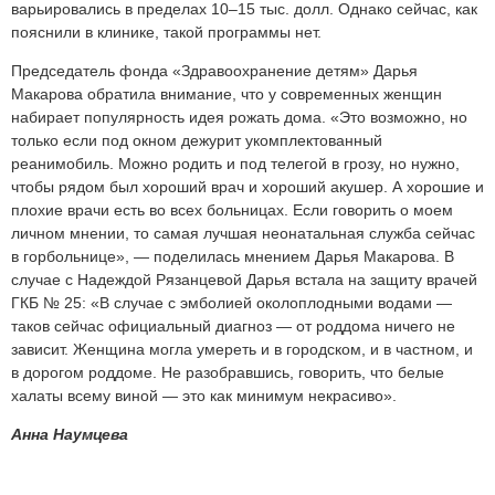
варьировались в пределах 10–15 тыс. долл. Однако сейчас, как
пояснили в клинике, такой программы нет.
Председатель фонда «Здравоохранение детям» Дарья
Макарова обратила внимание, что у современных женщин
набирает популярность идея рожать дома. «Это возможно, но
только если под окном дежурит укомплектованный
реанимобиль. Можно родить и под телегой в грозу, но нужно,
чтобы рядом был хороший врач и хороший акушер. А хорошие и
плохие врачи есть во всех больницах. Если говорить о моем
личном мнении, то самая лучшая неонатальная служба сейчас
в горбольнице», — поделилась мнением Дарья Макарова. В
случае с Надеждой Рязанцевой Дарья встала на защиту врачей
ГКБ № 25: «В случае с эмболией околоплодными водами —
таков сейчас официальный диагноз — от роддома ничего не
зависит. Женщина могла умереть и в городском, и в частном, и
в дорогом роддоме. Не разобравшись, говорить, что белые
халаты всему виной — это как минимум некрасиво».
Анна Наумцева