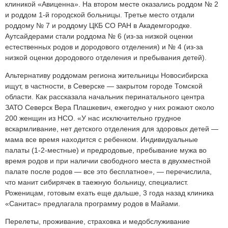
клиникой «Авиценна». На втором месте оказались роддом № 2
и роддом 1-й городской больницы. Третье место отдали
роддому № 7 и роддому ЦКБ СО РАН в Академгородке.
Аутсайдерами стали роддома № 6 (из-за низкой оценки
естественных родов и дородового отделения) и № 4 (из-за
низкой оценки дородового отделения и пребывания детей).
Альтернативу роддомам региона жительницы Новосибирска
ищут, в частности, в Северске — закрытом городе Томской
области. Как рассказала начальник перинатального центра
ЗАТО Северск Вера Плашкевич, ежегодно у них рожают около
200 женщин из НСО. «У нас исключительно грудное
вскармливание, нет детского отделения для здоровых детей —
мама все время находится с ребенком. Индивидуальные
палаты (1-2-местные) и предродовые, пребывание мужа во
время родов и при наличии свободного места в двухместной
палате после родов — все это бесплатное», — перечислила,
что манит сибирячек в таежную больницу, специалист.
Роженицам, готовым ехать еще дальше, 3 года назад клиника
«Санитас» предлагала программу родов в Майами.
Перелеты, проживание, страховка и медобслуживание