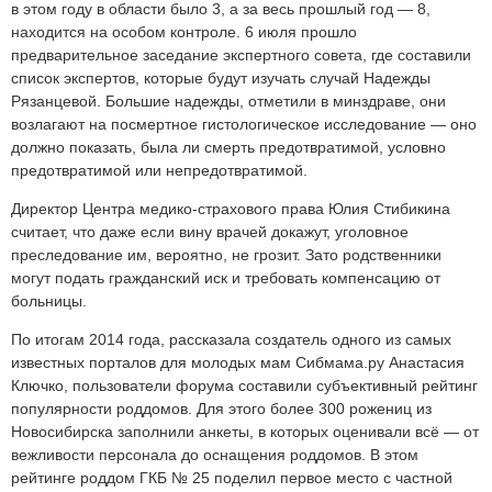
в этом году в области было 3, а за весь прошлый год — 8,
находится на особом контроле. 6 июля прошло
предварительное заседание экспертного совета, где составили
список экспертов, которые будут изучать случай Надежды
Рязанцевой. Большие надежды, отметили в минздраве, они
возлагают на посмертное гистологическое исследование — оно
должно показать, была ли смерть предотвратимой, условно
предотвратимой или непредотвратимой.
Директор Центра медико-страхового права Юлия Стибикина
считает, что даже если вину врачей докажут, уголовное
преследование им, вероятно, не грозит. Зато родственники
могут подать гражданский иск и требовать компенсацию от
больницы.
По итогам 2014 года, рассказала создатель одного из самых
известных порталов для молодых мам Сибмама.ру Анастасия
Ключко, пользователи форума составили субъективный рейтинг
популярности роддомов. Для этого более 300 рожениц из
Новосибирска заполнили анкеты, в которых оценивали всё — от
вежливости персонала до оснащения роддомов. В этом
рейтинге роддом ГКБ № 25 поделил первое место с частной