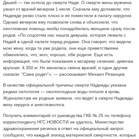
Дашей — так хотела до смерти Надя. О смерти жены мужчина
узнал от врачей вечером 1 июля. Сначала ему доложили, что
Надежде резко стало плохо и ее поместили в палату хирургии.
Однако вечером ему позвонили снова и объяснили, что
неотложная помощь якобы понадобилась женщине сразу после
родов. «По соцсетям нас нашла девушка, которая лежала с
Надей в одной палате перед родами. Она говорит, что видела
мою жену, когда та уже родила, они еще приветствиями
обменялись, что, мол, хорошо, обе родили. Еще есть
информация, что были показания к кесареву сечению: девочка
крупная, 4,350 кг. Но менялась смена врачей, и одни другим
сказали: "Сама родит"», — рассказывает Михаил Рязанцев.
В качестве официальной причины смерти Надежды указана
редкая патология — околоплодные воды попали в кровь.
Журналистам ее родные заявили, что видят в смерти Надежды
вину хирурга и анестезиолога.
Получить комментарий от руководства ГКБ № 25 по телефону
корреспонденту НГС.НОВОСТИ не удалось. Министерство
здравоохранения региона в ответ на официальный запрос
сообщило, что каждый эпизод материнской смертности, которых