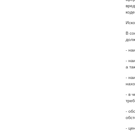
вред
коде
Иско
В со
долж
- на
- на
а та
- на
нахо
- в 
треб
- об
обст
- це