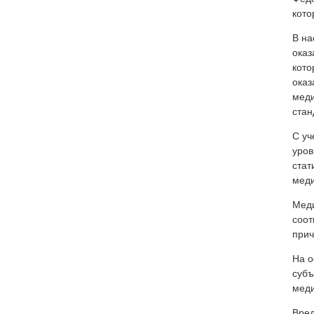
кото
В на
оказ
кото
оказ
меди
стан
С уч
уров
стат
мед
Меди
соот
прич
На о
субъ
меди
Вред