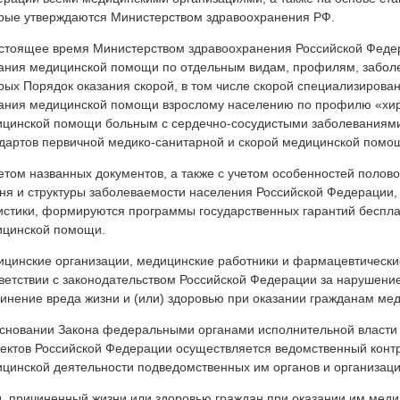
рые утверждаются Министерством здравоохранения РФ.
стоящее время Министерством здравоохранения Российской Феде
ания медицинской помощи по отдельным видам, профилям, заболе
рых Порядок оказания скорой, в том числе скорой специализиров
ания медицинской помощи взрослому населению по профилю «хир
цинской помощи больным с сердечно-сосудистыми заболеваниями 
дартов первичной медико-санитарной и скорой медицинской помо
етом названных документов, а также с учетом особенностей полово
ня и структуры заболеваемости населения Российской Федерации
истики, формируются программы государственных гарантий беспла
ицинской помощи.
цинские организации, медицинские работники и фармацевтические
ветствии с законодательством Российской Федерации за нарушение
инение вреда жизни и (или) здоровью при оказании гражданам ме
сновании Закона федеральными органами исполнительной власти 
ектов Российской Федерации осуществляется ведомственный контр
цинской деятельности подведомственных им органов и организаци
, причиненный жизни или здоровью граждан при оказании им мед