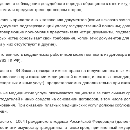
едения о соблюдении досудебного порядка обращения к ответчику
ном или предусмотрено договором сторон;
речень прилагаемых к заявлению документов (копии искового заяв
 документ, подтверждающий уплату государственной пошлины; дове
товеряющие полномочия представителя истца; документы, подтве
рых истец основывает свои требования, копии этих документов для 
и у них отсутствуют и другие).
тственность медицинских работников может вытекать из договора во
783 ГК РФ).
асно ст. 84 Закона граждане имеют право на получение платных м
х желанию при оказании медицинской помощи, и платных немедици
спортных и иных услуг), предоставляемых дополнительно при ока
ные медицинские услуги оказываются пациентам за счет личных ср
тодателей и иных средств на основании договоров, в том числе д
хования. При оказании платных медицинских услуг должны соблюд
ощи.
асно ст. 1064 Гражданского кодекса Российской Федерации (далее
ости или имуществу гражданина, а также вред, причиненный имущ