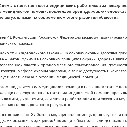
блемы ответственности медицинских работников за ненадлеж
о медицинской помощи, повлекшее вред здоровью человека л
ее актуальными на современном этапе развития общества.
ьей 41 Конституции Российской Федерации каждому гарантировано
ицинскую помощь.
асно ст. 4 Федерального закона «Об основах охраны здоровья гра
ее – Закон) одними из основных принципов охраны здоровья являю
дарственной власти и органов местного самоуправления, должност
 граждан в сфере охраны здоровья, а также доступность и качест
пустимость отказа в оказании медицинской помощи.
этом, под качеством медицинской помощи в названном законе пони
жающих своевременность оказания медицинской помощи, правиль
илактики, диагностики, лечения и реабилитации при оказании ме
ижения запланированного результата.
ответствии со ст. 37 Закона медицинская помощь организуется и ок
дками оказания медицинской помощи, обязательными для исполне
рации всеми медицинскими организациями, а также на основе ст