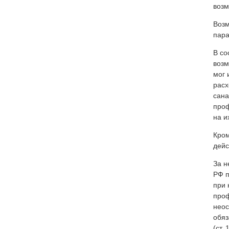
возм
Возм
пара
В со
возм
мог 
расх
сана
проф
на и
Кром
дейс
За н
РФ п
при 
проф
неос
обяз
(ст.