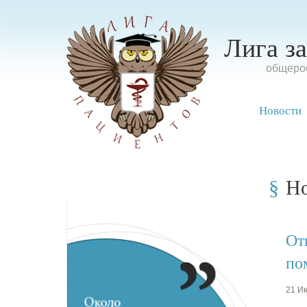
Лига з
oбщерос
Новости
Н
От
по
21 Ию