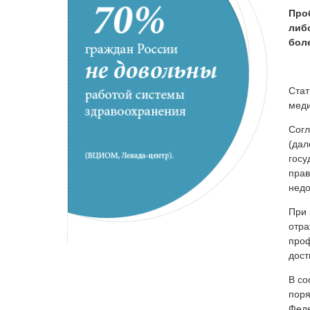
Про
либ
бол
Стат
мед
Согл
(дал
госу
прав
недо
При 
отра
проф
дост
В со
поря
Феде