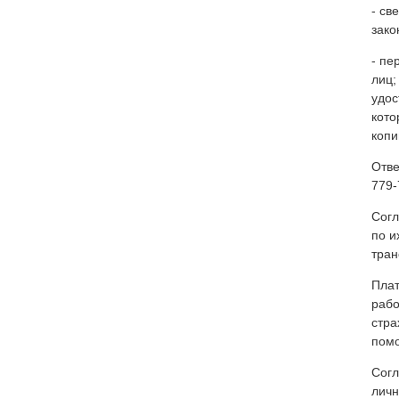
- св
зако
- пе
лиц;
удос
кото
копи
Отве
779-
Согл
по и
тран
Плат
рабо
стра
пом
Согл
личн