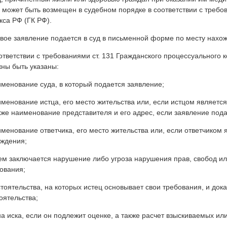
 может быть возмещен в судебном порядке в соответствии с требов
кса РФ (ГК РФ).
вое заявление подается в суд в письменной форме по месту нахо
ответствии с требованиями ст. 131 Гражданского процессуального 
ны быть указаны:
именование суда, в который подается заявление;
именование истца, его место жительства или, если истцом являетс
кже наименование представителя и его адрес, если заявление под
именование ответчика, его место жительства или, если ответчиком 
ждения;
чем заключается нарушение либо угроза нарушения прав, свобод ил
ования;
стоятельства, на которых истец основывает свои требования, и до
оятельства;
на иска, если он подлежит оценке, а также расчет взыскиваемых 