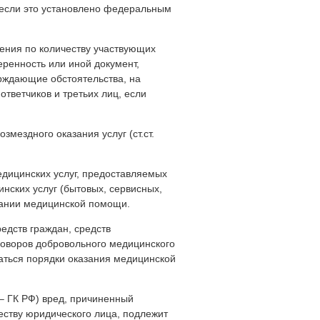
, если это установлено федеральным
ления по количеству участвующих
ренность или иной документ,
рждающие обстоятельства, на
ответчиков и третьих лиц, если
змездного оказания услуг (ст.ст.
едицинских услуг, предоставляемых
нских услуг (бытовых, сервисных,
зании медицинской помощи.
едств граждан, средств
оговоров добровольного медицинского
аться порядки оказания медицинской
 – ГК РФ) вред, причиненный
еству юридического лица, подлежит