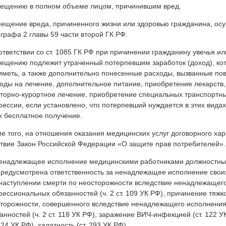
ещению в полном объеме лицом, причинившим вред.
ещение вреда, причиненного жизни или здоровью гражданина, ос
графа 2 главы 59 части второй ГК РФ.
ответствии со ст. 1085 ГК РФ при причинении гражданину увечья и
ещению подлежит утраченный потерпевшим заработок (доход), ко
иметь, а также дополнительно понесенные расходы, вызванные по
оды на лечение, дополнительное питание, приобретение лекарств,
торно-курортное лечение, приобретение специальных транспортных
ессии, если установлено, что потерпевший нуждается в этих вида
х бесплатное получение.
е того, на отношения оказания медицинских услуг договорного ха
твие Закон Российской Федерации «О защите прав потребителей».
енадлежащее исполнение медицинскими работниками должностных
редусмотрена ответственность за ненадлежащее исполнение сво
наступлении смерти по неосторожности вследствие ненадлежащег
ессиональных обязанностей (ч. 2 ст. 109 УК РФ), причинение тяжк
торожности, совершенного вследствие ненадлежащего исполнени
анностей (ч. 2 ст. 118 УК РФ), заражение ВИЧ-инфекцией (ст. 122
 124 УК РФ), халатность (ст. 293 УК РФ).