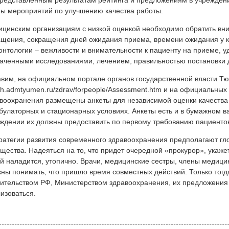
редставленным результатам рейтинга и предложениям в учрежден
ы мероприятий по улучшению качества работы.
цинским организациям с низкой оценкой необходимо обратить вни
щения, сокращения дней ожидания приема, времени ожидания у к
онтологии – вежливости и внимательности к пациенту на приеме, 
аченными исследованиями, лечением, правильностью постановки 
вим, на официальном портале органов государственной власти Тю
th.admtyumen.ru/zdrav/forpeople/Assessment.htm и на официальных
воохранения размещены анкеты для независимой оценки качества 
булаторных и стационарных условиях. Анкеты есть и в бумажном 
ждении их должны предоставить по первому требованию пациенто
ратегии развития современного здравоохранения предполагают гл
щества. Надеяться на то, что придет очередной «прокурор», укажет
й наладится, утопично. Врачи, медицинские сестры, члены медици
ны понимать, что пришло время совместных действий. Только тог
ительством РФ, Министерством здравоохранения, их предложения 
изоваться.