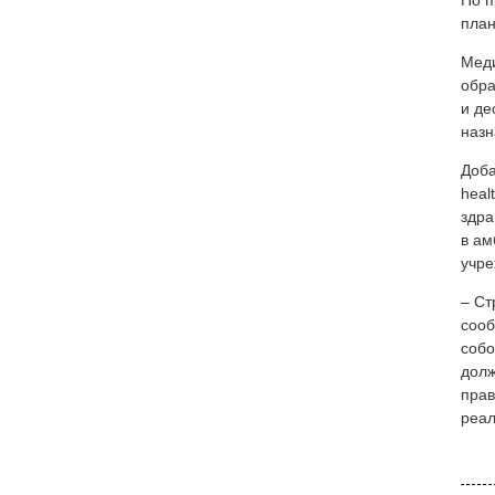
По п
план
Меди
обра
и де
назн
Доба
heal
здра
в ам
учре
– Ст
сооб
собо
долж
прав
реал