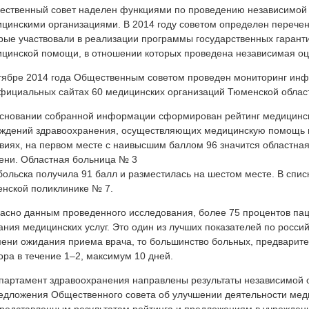
ственный совет наделен функциями по проведению независимой о
цинскими организациями. В 2014 году советом определен перечен
рые участвовали в реализации программы государственных гарант
цинской помощи, в отношении которых проведена независимая оц
тябре 2014 года Общественным советом проведен мониторинг ин
фициальных сайтах 60 медицинских организаций Тюменской облас
сновании собранной информации сформирован рейтинг медицински
ждений здравоохранения, осуществляющих медицинскую помощь 
виях, на первом месте с наивысшим баллом 96 значится областная
ни. Областная больница № 3
обольска получила 91 балл и разместилась на шестом месте. В спис
нской поликлинике № 7.
асно данным проведенного исследования, более 75 процентов па
ания медицинских услуг. Это один из лучших показателей по росси
ени ожидания приема врача, то большинство больных, предварите
ора в течение 1–2, максимум 10 дней.
партамент здравоохранения направлены результаты независимой о
едложения Общественного совета об улучшении деятельности мед