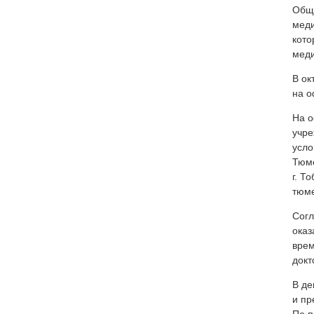
Обще
меди
кото
меди
В ок
на о
На о
учре
усло
Тюме
г. Т
тюме
Согл
оказ
врем
докт
В де
и пр