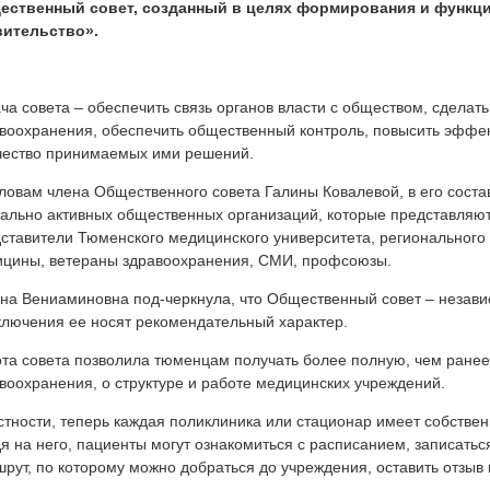
ественный совет, созданный в целях формирования и функц
вительство».
ча совета – обеспечить связь органов власти с обществом, сделат
воохранения, обеспечить общественный контроль, повысить эффек
чество принимаемых ими решений.
ловам члена Общественного совета Галины Ковалевой, в его состав
ально активных общественных организаций, которые представляют
ставители Тюменского медицинского университета, регионального
цины, ветераны здравоохранения, СМИ, профсоюзы.
на Вениаминовна под-черкнула, что Общественный совет – незави
ключения ее носят рекомендательный характер.
та совета позволила тюменцам получать более полную, чем ранее
воохранения, о структуре и работе медицинских учреждений.
стности, теперь каждая поликлиника или стационар имеет собстве
я на него, пациенты могут ознакомиться с расписанием, записаться
рут, по которому можно добраться до учреждения, оставить отзыв