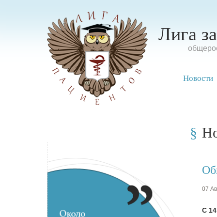
Лига з
oбщерос
Новости
Н
Об
07 Ав
С 1