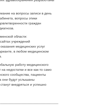
иях здравоохранения разработаны
мание на вопросы записи в день
абинета, вопросы этики
удовлетворенности граждан
диагноза.
менской области:
 сайтах учреждений
оказания медицинских услуг
варианте, в любом медицинском
в.
обальную работу медицинского
 на недостатки и все как-то само
нского сообщества, пациенты
да они будут услышаны
станут внедряться и успешно