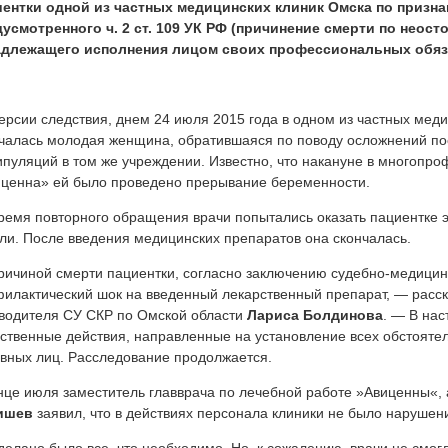
иентки одной из частных медицинских клиник Омска по призна
усмотренного ч. 2 ст. 109 УК РФ (причинение смерти по неос
адлежащего исполнения лицом своих профессиональных обяз
ерсии следствия, днем 24 июля 2015 года в одном из частных мед
чалась молодая женщина, обратившаяся по поводу осложнений п
пуляций в том же учреждении. Известно, что накануне в многопро
ценна» ей было проведено прерывание беременности.
ремя повторного обращения врачи попытались оказать пациентке э
ли
. После введения медицинских препаратов она скончалась.
.
ичиной смерти пациентки, согласно заключению судебно-медицинс
Скопировано
илактический шок на введенный лекарственный препарат, — расс
с
водителя СУ СКР по Омской области
Лариса Болдинова
. — В на
Medvestnik.ru
ственные действия, направленные на установление всех обстояте
вных лиц. Расследование продолжается.
нце июля заместитель главврача по лечебной работе »Авиценны«,
ишев
заявил, что в действиях персонала клиники не было нарушени