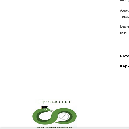
— Сд
Анаф
таки
Вале
клин
ист
вер