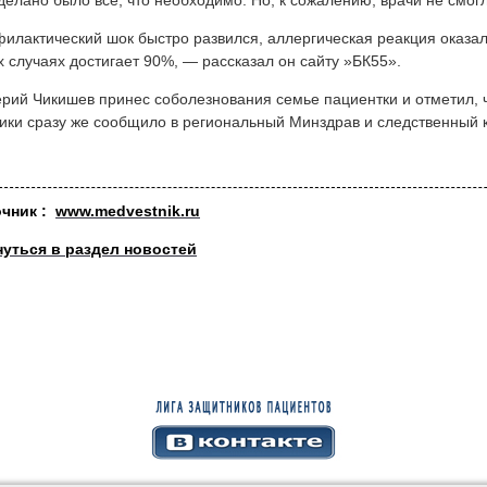
елано было все, что необходимо. Но, к сожалению, врачи не смог
илактический шок быстро развился, аллергическая реакция оказал
х случаях достигает 90%, — рассказал он сайту »БК55».
рий Чикишев принес соболезнования семье пациентки и отметил, 
ики сразу же сообщило в региональный Минздрав и следственный к
очник :
www.medvestnik.ru
нуться в раздел новостей