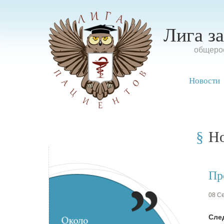
Лига з
oбщерос
Новости
Н
Пр
08 Се
Сле