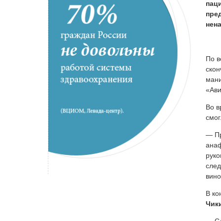
пац
пред
нен
По в
скон
мани
«Ави
Во в
смог
— Пр
анаф
руко
след
вино
В ко
Чик