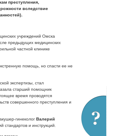
кам преступления,
торожности вследствие
анностей).
ицинских учреждений Омска
осле предыдущих медицинских
фильной частной клинике
кстренную помощь, но спасти ее не
кой экспертизы, стал
казала старший помощник
стоящее время проводятся
льств совершенного преступления и
 акушер-гинеколог
Валерий
й стандартов и инструкций.