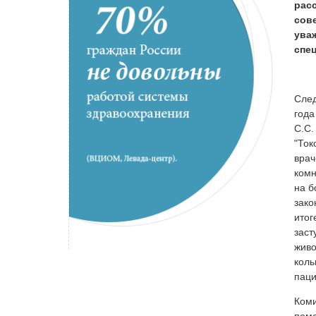
рас
сов
ува
спе
След
года
С.С.
"Ток
врач
комн
на б
зако
итог
заст
живо
коль
паци
Коми