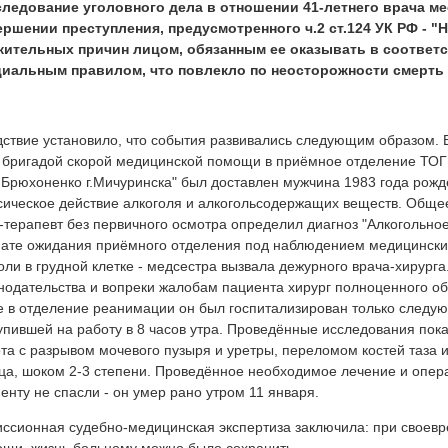
следование уголовного дела в отношении 41-летнего врача м
ершении преступления, предусмотренного ч.2 ст.124 УК РФ - 
жительных причин лицом, обязанным ее оказывать в соответс
циальным правилом, что повлекло по неосторожности смерть 
ствие установило, что события развивались следующим образом. В
 бригадой скорой медицинской помощи в приёмное отделение ТОГ
 Брюхоненко г.Мичуринска" был доставлен мужчина 1983 года рож
сическое действие алкоголя и алкогольсодержащих веществ. Общ
-терапевт без первичного осмотра определил диагноз "Алкогольное
ате ожидания приёмного отделения под наблюдением медицинских
оли в грудной клетке - медсестра вызвала дежурного врача-хирург
нодательства и вопреки жалобам пациента хирург полноценного об
е в отделение реанимации он был госпитализирован только следу
упившей на работу в 8 часов утра. Проведённые исследования пока
та с разрывом мочевого пузыря и уретры, переломом костей таза 
ца, шоком 2-3 степени. Проведённое необходимое лечение и опер
енту не спасли - он умер рано утром 11 января.
ссионная судебно-медицинская экспертиза заключила: при своев