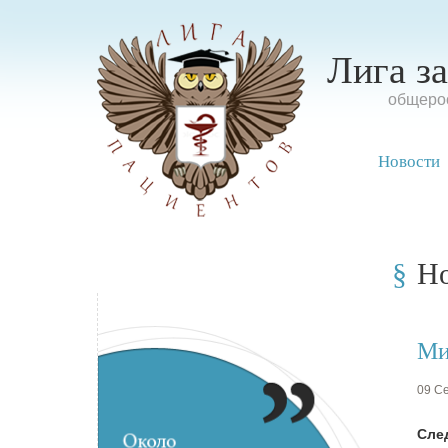
Лига з
oбщерос
Новости
Н
Ми
09 Се
Сле