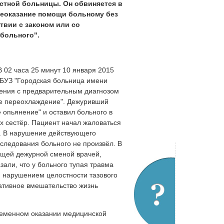
естной больницы. Он обвиняется в
"Неоказание помощи больному без
твии с законом или со
больного".
 02 часа 25 минут 10 января 2015
БУЗ "Городская больница имени
дения с предварительным диагнозом
ее переохлаждение". Дежуривший
 опьянение" и оставил больного в
 сестёр. Пациент начал жаловаться
а. В нарушение действующего
следования больного не произвёл. В
ющей дежурной сменой врачей,
зали, что у больного тупая травма
и нарушением целостности тазового
ативное вмешательство жизнь
ременном оказании медицинской