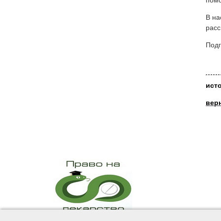
помо
В на
расс
Подг
ист
вер