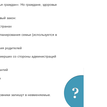
я граждан». Но граждане, здоровье
вый закон:
странах
планирования семьи (используется в
ния родителей
умерших со стороны администраций
антий
а
новники запишут в невменяемые.