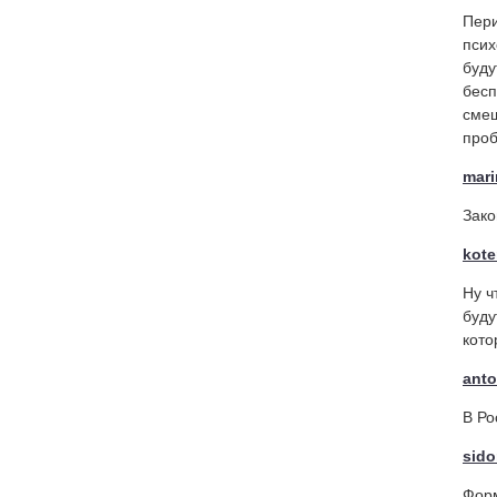
Пери
псих
буду
бесп
смеш
про
mari
Зако
kot
Ну ч
буду
кото
ant
В Ро
sido
Форм