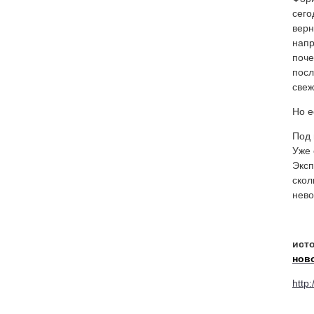
сего
верн
напр
поче
посл
свеж
Но е
Под 
Уже 
Эксп
скол
нево
исто
нов
http: