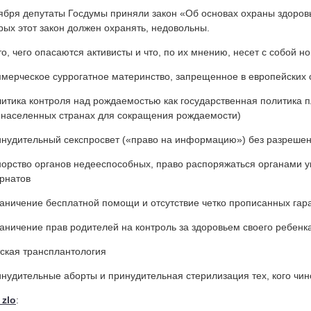
ября депутаты Госдумы приняли закон «Об основах охраны здоровь
рых этот закон должен охранять, недовольны.
то, чего опасаются активисты и что, по их мнению, несет с собой но
ммерческое суррогатное материнство, запрещенное в европейских 
литика контроля над рождаемостью как государственная политика 
населенных странах для сокращения рождаемости)
инудительный секспросвет («право на информацию») без разреше
норство органов недееспособных, право распоряжаться органами 
рнатов
раничение бесплатной помощи и отсутствие четко прописанных гар
раничение прав родителей на контроль за здоровьем своего ребенк
тская трансплантология
инудительные аборты и принудительная стерилизация тех, кого чи
zlo
: