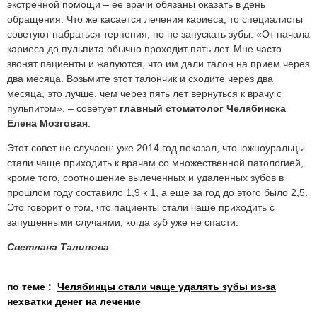
экстренной помощи – ее врачи обязаны оказать в день
обращения. Что же касается лечения кариеса, то специалисты
советуют набраться терпения, но не запускать зубы. «От начала
кариеса до пульпита обычно проходит пять лет. Мне часто
звонят пациенты и жалуются, что им дали талон на прием через
два месяца. Возьмите этот талончик и сходите через два
месяца, это лучше, чем через пять лет вернуться к врачу с
пульпитом», – советует
главный стоматолог Челябинска
Елена Мозговая
.
Этот совет не случаен: уже 2014 год показал, что южноуральцы
стали чаще приходить к врачам со множественной патологией,
кроме того, соотношение вылеченных и удаленных зубов в
прошлом году составило 1,9 к 1, а еще за год до этого было 2,5.
Это говорит о том, что пациенты стали чаще приходить с
запущенными случаями, когда зуб уже не спасти.
Светлана Талипова
по теме :
Челябинцы стали чаще удалять зубы из-за
нехватки денег на лечение