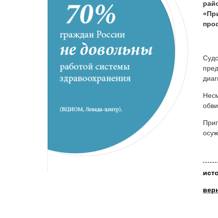
рай
«Пр
про
Судо
пред
диаг
Несм
обви
Приг
осуж
ист
вер