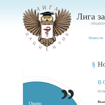
Лига з
oбщерос
Новости
Н
В 
06 Ок
Вын