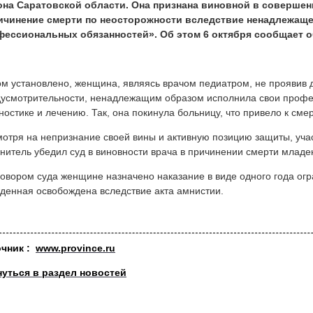
она Саратовской области. Она признана виновной в совершен
ичинение смерти по неосторожности вследствие ненадлежаще
фессиональных обязанностей». Об этом 6 октября сообщает о
м установлено, женщина, являясь врачом педиатром, не проявив 
усмотрительности, ненадлежащим образом исполнила свои профе
ностике и лечению. Так, она покинула больницу, что привело к см
отря на непризнание своей вины и активную позицию защиты, уча
нитель убедил суд в виновности врача в причинении смерти младе
овором суда женщине назначено наказание в виде одного года ог
денная освобождена вследствие акта амнистии.
очник :
www.province.ru
нуться в раздел новостей