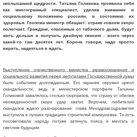
неслыханной щедрости. Татьяна Голикова проявила себя
как многогранный специалист, уделив внимание и
социальному положению россиян, и состоянию их
здоровья. Госпожа министр обещает: стране совсем скоро
полегчает. Граждане, спасенные от табачного дыма, будут
жить дольше и получать двойную пенсию - всего через
какой-то там десяток лет. Короче говоря, надо просто
верить, надеяться и ждать.
Выступление отечественного министра здравоохранения и
социального развития перед депутатами Государственной думы
было событием долгожданным. Его заранее окружил ореол
скандальности, ведь в министерском портфеле Татьяны
Голиковой завалялось столько сюрпризов, что страну от обилия
неожиданностей скоро удар хватит. Впрочем, любителей
скандалов ждало разочарование: глава Минздравсоцразвития
выступила в лучших традициях строителей коммунизма. То есть
посоветовала народу потуже затянуть пояса и мечтать о
светлом будущем.