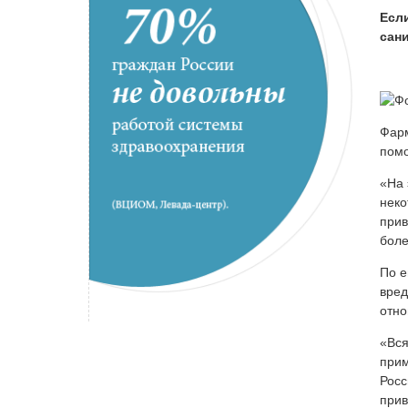
Есл
сан
Фарм
помо
«На 
неко
прив
боле
По е
вред
отно
«Вся
прим
Росс
прив