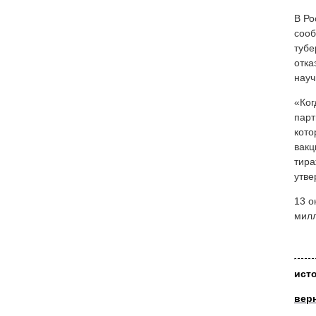
В Ро
сооб
тубе
отка
науч
«Ког
парт
кото
вакц
тира
утве
13 о
милл
ист
вер