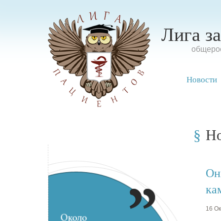
Лига з
oбщерос
Новости
Н
Он
ка
16 Ок