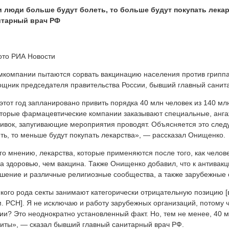
и люди больше будут болеть, то больше будут покупать лека
итарный врач РФ
компании пытаются сорвать вакцинацию населения против гриппа,
щник председателя правительства России, бывший главный санит
этот год запланировано привить порядка 40 млн человек из 140 мл
торые фармацевтические компании заказывают специальные, анг
ивок, запугивающие мероприятия проводят. Объясняется это сле
ть, то меньше будут покупать лекарства», — рассказал Онищенко.
го мнению, лекарства, которые применяются после того, как челов
а здоровью, чем вакцина. Также Онищенко добавил, что к антива
шение и различные религиозные сообщества, а также зарубежные 
кого рода секты занимают категорически отрицательную позицию 
. РСН]. Я не исключаю и работу зарубежных организаций, потому 
ии? Это неоднократно установленный факт. Но, тем не менее, 40 мл
иты», — сказал бывший главный санитарный врач РФ.