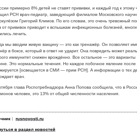
ссии примерно 8% детей не ставят прививки, и каждый год к этому
щил РСН врач-педиатр, заведующий филиалом Московского научно
ркулёзом Григорий Климов. По его словам, это очень тревожный пок
з от прививок приводит к вспышкам инфекционных болезней, многи
ились лечить.
да мы вводим живую вакцину — это как тренажёр. Он позволяет имм
нёр в боксе, который в ответ не ударит. Она повредить может реаль
рого иммунитет снижен врождённо. Все остальное — это варианты р
ине. Это нормальные течения. Но каждое побочное явление после
жируется [освещается в СМИ — прим РСН]. А информации о тех де
рждает врач.
ктября глава Роспотребнадзора Анна Попова сообщила, что в Росси
ионов человек, это 13% от общей численности населения.
очник :
rusnovosti.ru
нуться в раздел новостей