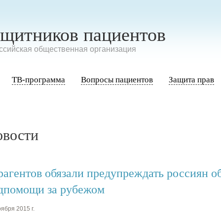
ащитников пациентов
сийская общественная организация
ТВ-программа
Вопросы пациентов
Защита прав
овости
рагентов обязали предупреждать россиян о
дпомощи за рубежом
ября 2015 г.