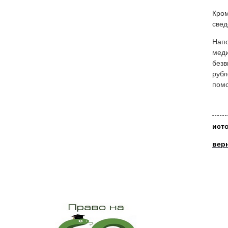
Кром
свед
Напо
меди
безв
рубл
помо
ист
вер