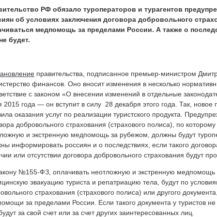
вительство РФ обязало туроператоров и турагентов предупр
сиян об условиях заключения договора добровольного страхо
ачиваться медпомощь за пределами России. А также о последс
не будет.
тановление
правительства, подписанное премьер-министром Дмит
стерство финансов. Оно вносит изменения в несколько нормативны
ветствие с законом «О внесении изменений в отдельные законода
 2015 года — он вступит в силу 28 декабря этого года. Так, новое
ила оказания услуг по реализации туристского продукта. Предупр
вора добровольного страхования (страхового полиса), по которому
ложную и экстренную медпомощь за рубежом, должны будут туропе
ны информировать россиян и о последствиях, если такого договора
чии или отсутствии договора добровольного страхования будут про
акону №155-ФЗ, оплачивать неотложную и экстренную медпомощь 
цинскую эвакуацию туриста и репатриацию тела, будут по услови
овольного страхования (страхового полиса) или другого документа
омощи за пределами России. Если такого документа у туристов не
будут за свой счет или за счет других заинтересованных лиц.