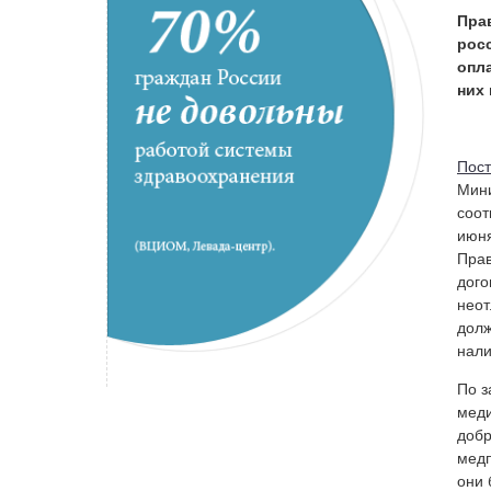
Пра
рос
опл
них 
Пос
Мини
соот
июня
Прав
дого
неот
долж
нали
По з
меди
добр
медп
они 