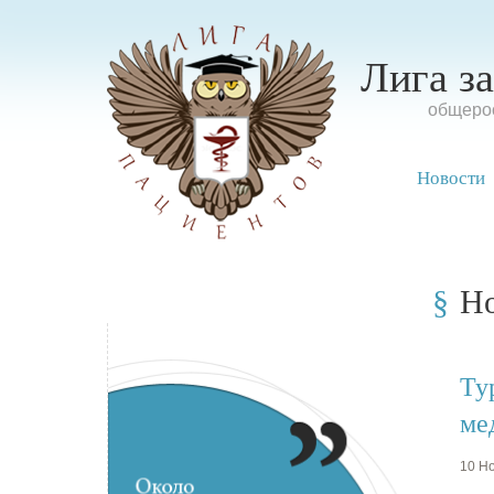
Лига з
oбщерос
Новости
Н
Ту
ме
10 Но