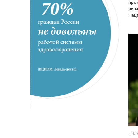
прои
ни 
Нац
- На