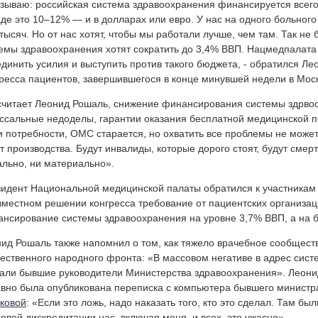
зываю: российская система здравоохранения финансируется всего 
де это 10–12% — и в долларах или евро. У нас на одного больного 
тысяч. Но от нас хотят, чтобы мы работали лучше, чем там. Так не
емы здравоохранения хотят сократить до 3,4% ВВП. Нацмедпалата
динить усилия и выступить против такого бюджета, - обратился Ле
ресса пациентов, завершившегося в конце минувшей недели в Мос
считает Леонид Рошаль, снижение финансирования системы здрвоо
ссальные недоделы, гарантии оказания бесплатной медицинской 
 потребности, ОМС старается, но охватить все проблемы не может.
т производства. Будут инвалиды, которые дорого стоят, будут смер
льно, ни материально».
идент Национальной медицинской палаты обратился к участникам 
вместном решении конгресса требование от пациентских организац
нсирование системы здравоохранения на уровне 3,7% ВВП, а на
ид Рошаль также напомнил о том, как тяжело врачебное сообщест
ственного народного фронта: «В массовом негативе в адрес сис
али бывшие руководители Министерства здравоохранения». Леони
вно была опубликована переписка с компьютера бывшего минист
ковой
: «Если это ложь, надо наказать того, кто это сделал. Там 
овой дискредитации нас, включая меня, и всех, это ужасно».