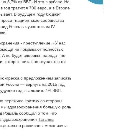
на 3,7% от ВВП. И это в рублях. На
в год тратится 700 евро, а в Европе
 бывает. В будущем году бюджет
 просит пациентские сообщества
онид Рошаль к участникам IV
кве.
хранения - преступление: «У нас
помощи не покрывают полностью
 А не будет здоровья народа - не
ти, которые никак не окупаются ни
конгресса с предложением записать
ий России — вернуть на 2015 год
 будущие годы заложить 4% ВВП.
во пережило критику со стороны
темы здравоохранения большую роль
д Рошаль сообщил о том, что
ра здравоохранения
Татьяны
были детально расписаны механизмы