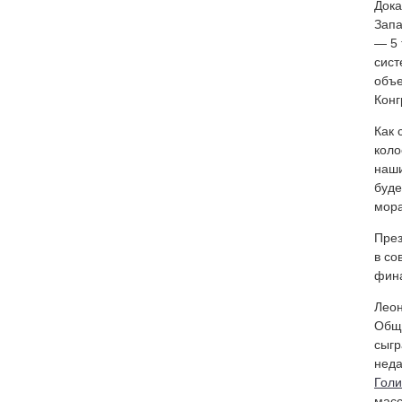
Дока
Запа
— 5 
сист
объе
Конг
Как 
коло
наши
буде
мора
През
в со
фина
Леон
Обще
сыгр
неда
Голи
масс