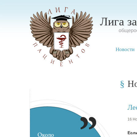
Лига з
oбщерос
Новости
Н
Ле
16 Но
Если