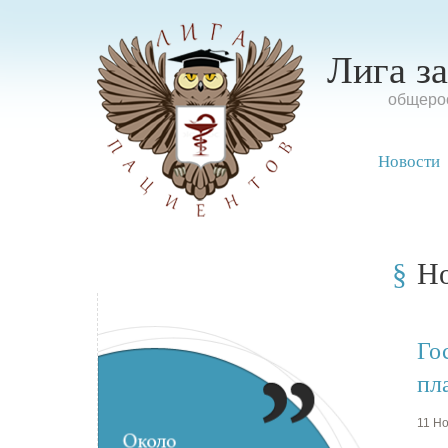
Лига з
oбщерос
Новости
Н
Го
пл
11 Но