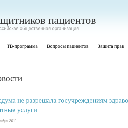
ащитников пациентов
сийская общественная организация
ТВ-программа
Вопросы пациентов
Защита прав
овости
сдума не разрешала госучреждениям здраво
атные услуги
ября 2011 г.