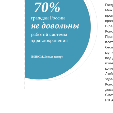
Госд
Минз
проп
врач
В ре
Конс
Прин
плат
бесп
муни
под 
изме
конк
Любо
здра
Конс
дока
Смот
РФ А