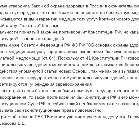
ума утвердила Закон об охране здоровья в России в окончательном
драва утверждают, что новый закон не посягает на бесплатную ме
исываются виды и гарантии медицинских услуг. Критики нового до
ей станут "платные" больные.
альности принятый закон не противоречит Конституции РФ, но как м
титуции? - вопрос не праздный.
ятый уже Советом Федерации РФ ФЗ РФ "ОБ основах охраны здоро
ных медицинских услуг организациям, входящим в базовую програ
латной медпомощи (ст. 84). Поскольку ст. 41 Конститутции РФ говор
ципальных учреждениях медицинская помощь оказывается бесплат
действия упомянутой статьи новых Основ..., так же как они выпада
нении типов государственных и муниципальных учреждений, поско
ретизируются "учреждения здравоохранения".
пытно, что если бы в законах были помянуты государственные и
воохранения, то закон противоречил бы Конституции РФ и его можн
титуционном Суде РФ, а сейчас такой необходимости не возникает
зывать свои конституционные права повсеместно.
рите об этом на РБК ТВ с моим участием участием, депутата Госд
чкасова Е.Е.