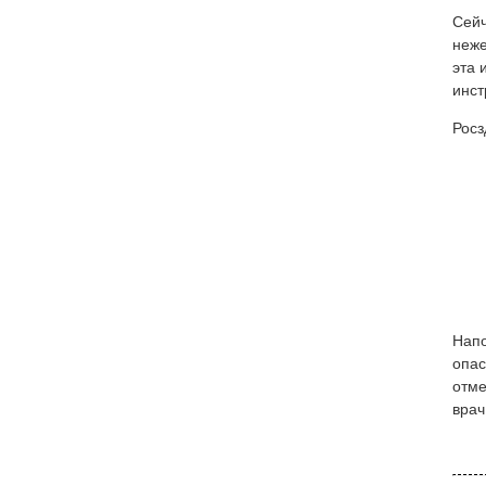
Сейч
неже
эта 
инст
Росз
Нап
опас
отме
врач