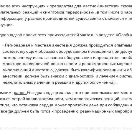
ас во всех инструкциях к препаратам для местной анестезии сказ
лательных реакций и симптомов передозировки, в том числе о ка
информация у разных производителей существенно отличается и 
рукции.
дравнадзор просит всех производителей указать в разделе «Особ
«Регионарная и местная анестезия должна проводиться опытным
соответствующем образом оборудованном помещении при доступн
немедленному использованию оборудования и препаратов. необ
мониторинга сердечной деятельности и реанимационных меропр
выполняющий анестезию, должен быть квалифицированным и об
анестезии, должен быть знаком с диагностикой и лечением систе
нежелательных явлений и реакций и других осложнений».
омним,
ранее
Росздравнадзор заявил, что при использовании мест
аться острой кардиотоксичности, чем аллергических реакций, как с
тили, что остановка сердца может произойти даже при соблюдении
 всегда должен быть готов к проведению реанимационных меропр