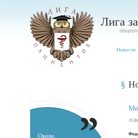
Лига з
oбщерос
Новости
Н
Ме
16 Де
Фед