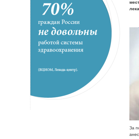
мес
лек
За п
анес