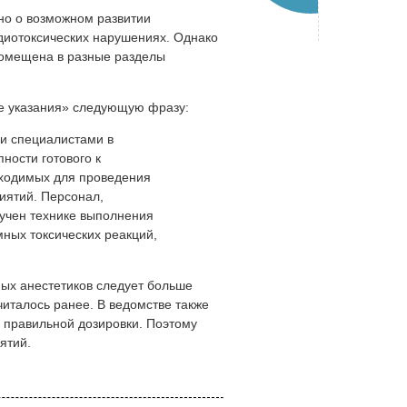
ано о возможном развитии
рдиотоксических нарушениях. Однако
помещена в разные разделы
ые указания» следующую фразу:
и специалистами в
ости готового к
ходимых для проведения
иятий. Персонал,
учен технике выполнения
мных токсических реакций,
ных анестетиков следует больше
читалось ранее. В ведомстве также
 правильной дозировки. Поэтому
иятий.