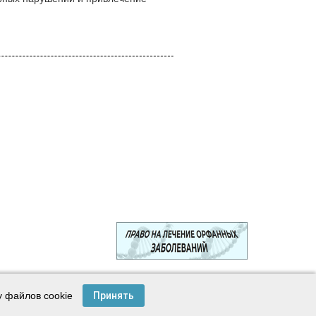
© 2003—2024 Лига защитников пациентов
у файлов cookie
Принять
Создание сайта —
Интернет-студия
Майер