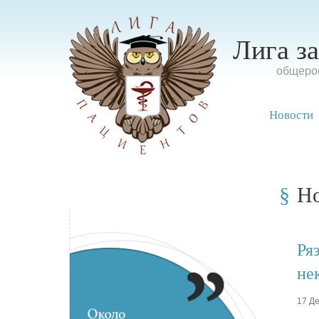
Лига з
oбщерос
Новости
Н
Ря
не
17 Де