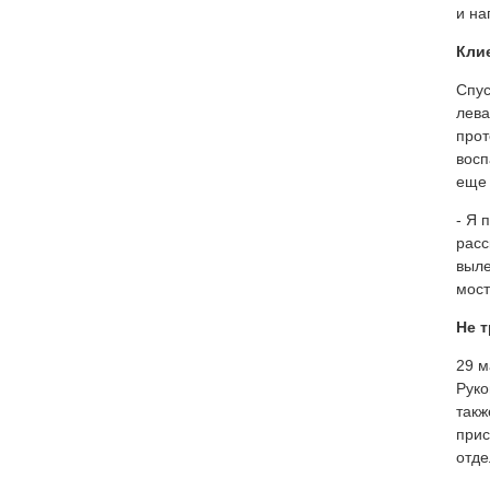
и на
Кли
Спус
лева
прот
восп
еще 
- Я 
расс
выле
мост
Не т
29 м
Руко
такж
прис
отде