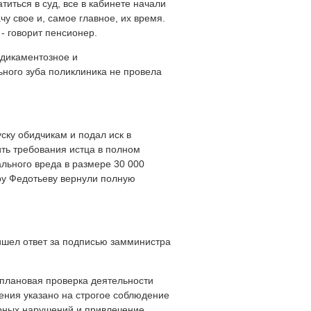
титься в суд, все в кабинете начали
чу свое и, самое главное, их время.
- говорит пенсионер.
едикаментозное и
ьного зуба поликлиника не провела
ску обидчикам и подал иск в
ить требования истца в полном
льного вреда в размере 30 000
дру Федотьеву вернули полную
ишел ответ за подписью замминистра
плановая проверка деятельности
ния указано на строгое соблюдение
рных нарушений и привлечение