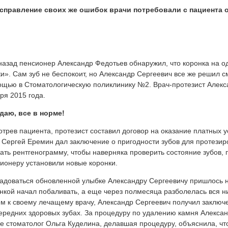
исправление своих же ошибок врачи потребовали с пациента 
назад пенсионер Александр Федотьев обнаружил, что коронка на од
и». Сам зуб не беспокоит, но Александр Сергеевич все же решил с
щью в Cтоматологическую поликлинику №2. Врач-протезист Алекс
ря 2015 года.
даю, все в норме!
трев пациента, протезист составил договор на оказание платных у
 Сергей Еремин дал заключение о пригодности зубов для протезир
ать рентгенограмму, чтобы наверняка проверить состояние зубов, 
ионеру установили новые коронки.
адоваться обновленной улыбке Александру Сергеевичу пришлось н
нкой начал побаливать, а еще через полмесяца разболелась вся н
м к своему лечащему врачу, Александр Сергеевич получил заключе
ередних здоровых зубах. За процедуру по удалению камня Алексан
е стоматолог Ольга Куделина, делавшая процедуру, объяснила, что