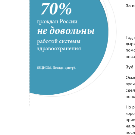
За 
Год 
дырк
помо
янва
Зуб 
Осмо
врач
сдел
пенс
Но р
коро
прие
на п
посл