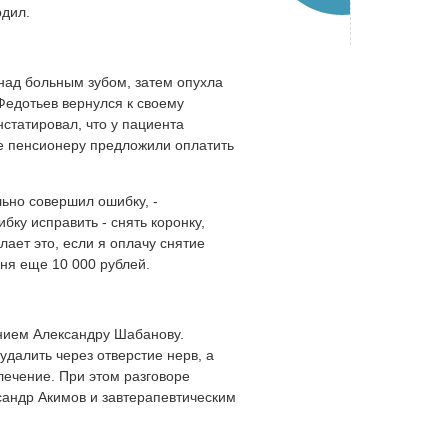
рдил.
над больным зубом, затем опухла
Федотьев вернулся к своему
нстатировал, что у пациента
ие пенсионеру предложили оплатить
льно совершил ошибку, -
бку исправить - снять коронку,
лает это, если я оплачу снятие
еня еще 10 000 рублей.
нием Александру Шабанову.
удалить через отверстие нерв, а
 лечение. При этом разговоре
сандр Акимов и завтерапевтическим