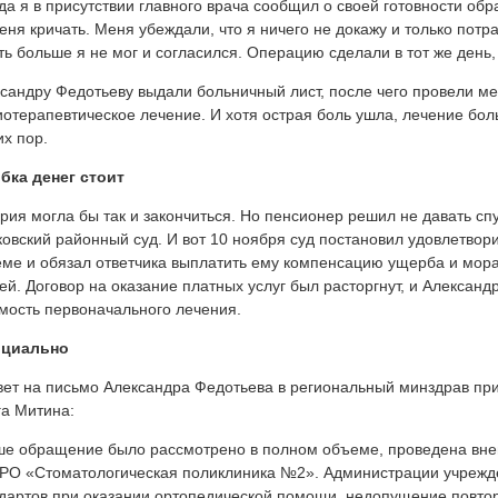
гда я в присутствии главного врача сообщил о своей готовности обра
еня кричать. Меня убеждали, что я ничего не докажу и только потра
ь больше я не мог и согласился. Операцию сделали в тот же день, 
сандру Федотьеву выдали больничный лист, после чего провели м
отерапевтическое лечение. И хотя острая боль ушла, лечение бол
их пор.
бка денег стоит
рия могла бы так и закончиться. Но пенсионер решил не давать спу
овский районный суд. И вот 10 ноября суд постановил удовлетвор
ме и обязал ответчика выплатить ему компенсацию ущерба и мора
ей. Договор на оказание платных услуг был расторгнут, и Алексан
мость первоначального лечения.
циально
вет на письмо Александра Федотьева в региональный минздрав пр
а Митина:
е обращение было рассмотрено в полном объеме, проведена вне
РО «Стоматологическая поликлиника №2». Администрации учрежде
дартов при оказании ортопедической помощи, недопущение повто