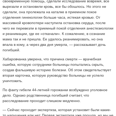
своевременную помощь, сделали исследование вовремя, все
вырезали и остановили кровь, все бы обошлось. Но этого не
сделали, она пролежала на каталке в приемном покое
отделения гинекологии больше часа, истекая кровью. От
массивной кровопотери наступила остановка сердца, после
чего ее перевезли в приемный покой отделения анестезиологии
и реанимации, где ее «откачали». К сожалению, в сознание
мама так и не пришла. Ее удалось реанимировать, но она
впала в кому, а через два дня умерла, — рассказывает дочь
погибшей.
Хабаровчанка уверена, что причина смерти — врачебная
ошибка, которую сотрудники больницы попытались скрыть,
создав фальшивую историю болезни. Об этом свидетельствует
вторая карточка, которую руководство больницы не успело
уничтожить.
По факту гибели 44-летней горожанки возбуждено уголовное
дело. Однако родственница погибшей считает, что
расследование проходит слишком медленно.
— Сейчас проходит экспертиза, которая установит были какие-
то нарушения или нет. Первая экспертиза уже прошла, но мы не