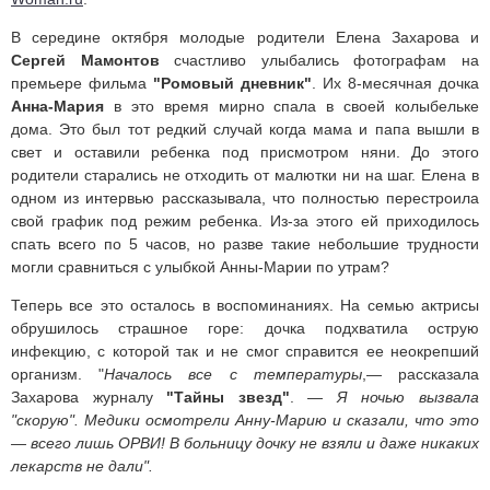
В середине октября молодые родители Елена Захарова и
Сергей Мамонтов
счастливо улыбались фотографам на
премьере фильма
"Ромовый дневник"
. Их 8-месячная дочка
Анна-Мария
в это время мирно спала в своей колыбельке
дома. Это был тот редкий случай когда мама и папа вышли в
свет и оставили ребенка под присмотром няни. До этого
родители старались не отходить от малютки ни на шаг. Елена в
одном из интервью рассказывала, что полностью перестроила
свой график под режим ребенка. Из-за этого ей приходилось
спать всего по 5 часов, но разве такие небольшие трудности
могли сравниться с улыбкой Анны-Марии по утрам?
Теперь все это осталось в воспоминаниях. На семью актрисы
обрушилось страшное горе: дочка подхватила острую
инфекцию, с которой так и не смог справится ее неокрепший
организм. "
Началось все с температуры
,— рассказала
Захарова журналу
"Тайны звезд"
. —
Я ночью вызвала
"скорую". Медики осмотрели Анну-Марию и сказали, что это
— всего лишь ОРВИ! В больницу дочку не взяли и даже никаких
лекарств не дали".