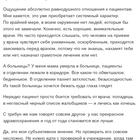
Ощущение абсолютно равнодушного отношения к пациентам.
Мне кажется, это уже приобретает системный характер.
По крайней мере, в моем окружении нет людей, которые бы
этого не замечали. Конечно, есть хорошие, внимательные
врачи. Но часто приходится слышать, что человек на приеме
у врача чувствует себя униженным, оскорбленным, приходится
заискивать перед врачом, потому что не знаешь, нахамят тебе
или нет, назначат грамотное лечение или нет.
А больницы? У меня мама умерла в больнице, пациенты
в отделении лежали в коридоре. Все какое-то обветшалое,
бедненькое. В отделении пахнет затхлостью, безысходностью.
Из такой больницы хочется бежать куда глаза глядят.
Нередко пациент просто боится требовать от врача: попадешь
в негласный черный список жалобщиков — и лечись как хочешь.
С трибун же нам говорят совсем другое: у нас прекрасное
здравоохранение и год от года становится все лучше.
Да, это мое субъективное мнение. Но проверить его совсем
несложно. Не нужно идти с проверкой в учреждение, когда там