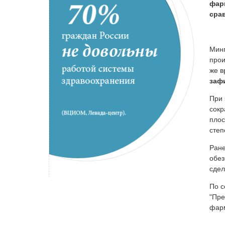
фар
сра
Минп
прои
же в
заф
При 
сокр
плос
степ
Ране
обез
сдел
По с
"Пре
фарм