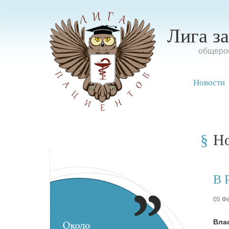
Лига з
oбщерос
Новости
Н
В 
05 Фе
Вла