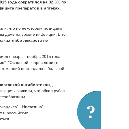
15 года сократился на 32,3% по
ицита препаратов в аптеках.
или, что по некоторым позициям
ты даже на уровне инфляции. В то
каких-либо лекарств не
иод январь – ноябрь 2015 года
ия". "Основной вопрос лежит в
ь компаний пострадала в большей
поставкой антибиотиков
, ,
изациях заявили, что обвал рубля
лесообразным.
кардиса", "Нистатина",
х и российских
ться.