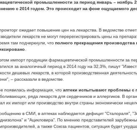
мацевтической промышленности за период январь – ноябрь 20
внению с 2014 годом. Это происходит на фоне ощущаемого деф
ромторг ожидает повышение цен на лекарства. В ведомстве отмет
зводители лекарств не могут перерегистрировать цены на препара
ремя там подчеркнули, что
полного прекращения производства 
иксировано
.
этом импорт продукции фармацевтической промышленности за пер
атился за аналогичный период в 2014 году на 32,3%, пишут "Извест
кости дешевых лекарств, в которой производственная деятельност
ени", – рассказали в ведомстве.
е появилась информация, что
аптеки испытывают проблемы с 
боливающих, ряда лекарств для сердечников и аллергиков. В орган
ал их импорт или производство внутри страны экономически неце
ообщению в СМИ, в аптеках наблюдается дефицит "Сталораля", "Зо
днизолона" и "Ацикловира". По мнению представителей зарубежны
производителей, а также Союза пациентов, ситуация будет ухудша