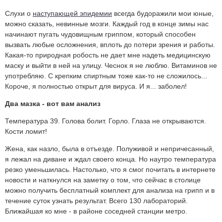
Слухи о
наступающей эпидемии
всегда будоражили мои юные,
можно сказать, невинные мозги. Каждый год в конце зимы нас
начинают пугать чудовищным гриппом, который способен
вызвать любые осложнения, вплоть до потери зрения и работы.
Какая-то природная робость не дает мне надеть медицинскую
маску и выйти в ней на улицу. Чеснок я не люблю. Витаминов не
употребляю. С крепким спиртным тоже как-то не сложилось...
Короче, я полностью открыт для вируса. И я... заболел!
Два мазка - вот вам анализ
Температура 39. Голова болит. Горло. Глаза не открываются.
Кости ломит!
Жена, как назло, была в отъезде. Полуживой и непричесанный,
я лежал на диване и ждал своего конца. Но наутро температура
резко уменьшилась. Настолько, что я смог почитать в интернете
новости и наткнулся на заметку о том, что сейчас в столице
можно получить бесплатный комплект для анализа на грипп и в
течение суток узнать результат. Всего 130 лабораторий.
Ближайшая ко мне - в районе соседней станции метро.