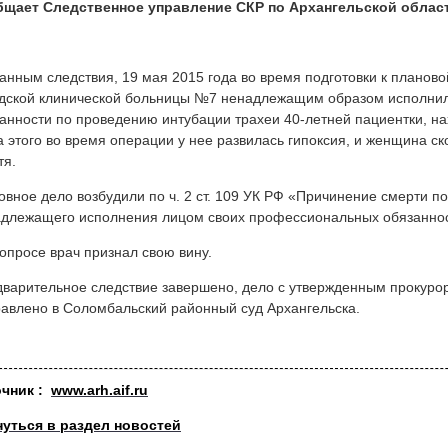
бщает Следственное управление СКР по Архангельской облас
анным следствия, 19 мая 2015 года во время подготовки к планов
дской клинической больницы №7 ненадлежащим образом исполни
анности по проведению интубации трахеи 40-летней пациентки, н
а этого во время операции у нее развилась гипоксия, и женщина с
тя.
овное дело возбудили по ч. 2 ст. 109 УК РФ «Причинение смерти п
длежащего исполнения лицом своих профессиональных обязаннос
опросе врач признал свою вину.
варительное следствие завершено, дело с утвержденным прокур
авлено в Соломбальский районный суд Архангельска.
очник :
www.arh.aif.ru
нуться в раздел новостей