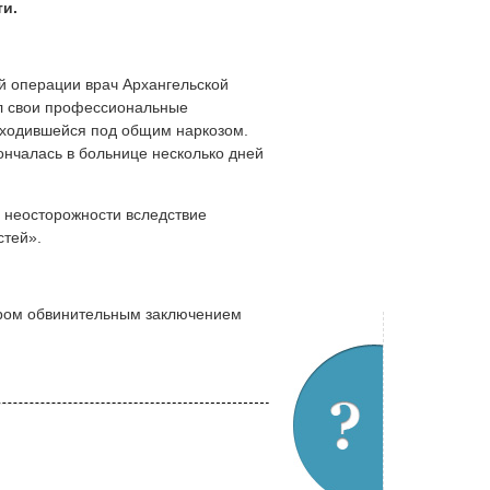
ти.
ой операции врач Архангельской
л свои профессиональные
аходившейся под общим наркозом.
кончалась в больнице несколько дней
о неосторожности вследствие
тей».
ором обвинительным заключением