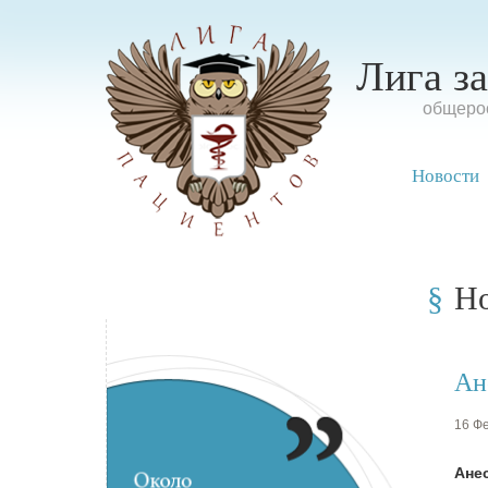
Лига з
oбщерос
Новости
Н
Ан
16 Фе
Ане