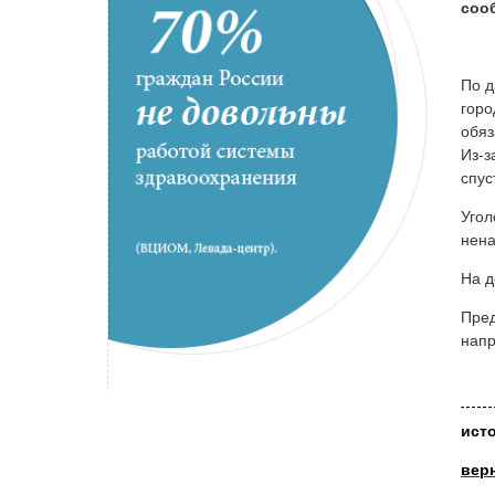
соо
По д
горо
обяз
Из-з
спус
Угол
нена
На д
Пред
напр
ист
вер