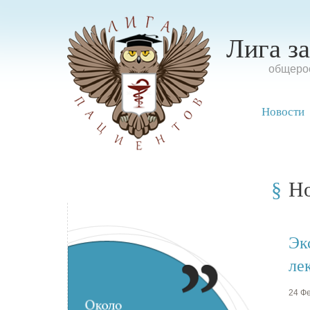
Лига з
oбщерос
Новости
Н
Эк
ле
24 Фе