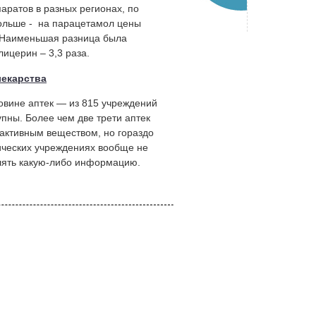
паратов в разных регионах, по
больше - на парацетамол цены
з. Наименьшая разница была
лицерин – 3,3 раза.
лекарства
овине аптек — из 815 учреждений
упны. Более чем две трети аптек
активным веществом, но гораздо
ических учреждениях вообще не
влять какую-либо информацию.