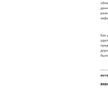
обла
данн
разн
зафи
Как 
удал
пред
доро
было
ист
вер