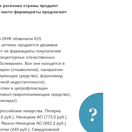
х регионах страны продают
к часто фармацевты предлагают
я ОНФ обзвонили 815
 в аптеках продаются дешевые
вают ли фармацевты покупателям
зрецептурных отечественных
болеваниях. Все они находятся в
верин (спазмолитик), панкреатин
ширяющее средство), фуросемид
ечной недостаточности),
циллин и ципрофлоксацин
етамол (жаропонижающее средство),
репарат).
российские лекарства. Пятерка
6 руб.), Ненецком АО (773,0 руб.),
, Ямало-Ненецком АО (682,2 руб.).
ятии (440 руб.), Свердловской