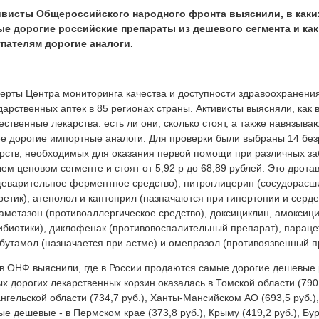
ивисты Общероссийского народного фронта выяснили, в каки
ые дорогие российские препараты из дешевого сегмента и ка
упателям дорогие аналоги.
ерты Центра мониторинга качества и доступности здравоохранени
дарственных аптек в 85 регионах страны. Активисты выясняли, как
ественные лекарства: есть ли они, сколько стоят, а также навязы
е дорогие импортные аналоги. Для проверки были выбраны 14 бе
рств, необходимых для оказания первой помощи при различных за
ем ценовом сегменте и стоят от 5,92 р до 68,89 рублей. Это дрота
еварительное ферментное средство), нитроглицерин (сосудорас
ретик), атенолол и каптоприл (назначаются при гипертонии и серд
аметазон (противоаллергическое средство), доксициклин, амокси
ибиотики), диклофенак (противовоспалительный препарат), парац
бутамол (назначается при астме) и омепразол (противоязвенный п
 в ОНФ выяснили, где в России продаются самые дорогие дешевые 
х дорогих лекарственных корзин оказалась в Томской области (790,
нгельской области (734,7 руб.), Ханты-Мансийском АО (693,5 руб.)
е дешевые - в Пермском крае (373,8 руб.), Крыму (419,2 руб.), Бур