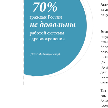
Акт
сам
пок
Эксп
госу
отеч
боле
лека
низш
(пищ
(диу
декс
(ант
саль
Так,
самы
Арха
Самы