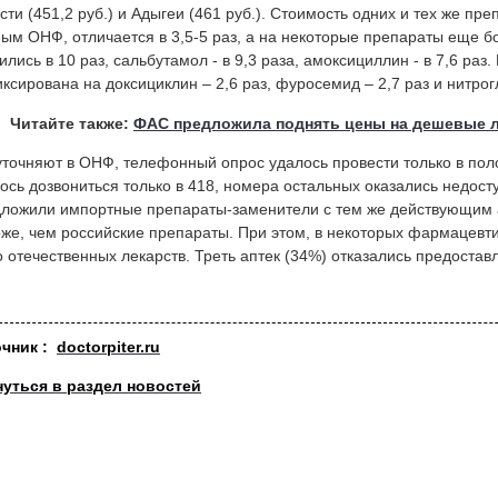
сти (451,2 руб.) и Адыгеи (461 руб.). Стоимость одних и тех же пре
ым ОНФ, отличается в 3,5-5 раз, а на некоторые препараты еще 
ились в 10 раз, сальбутамол - в 9,3 раза, амоксициллин - в 7,6 ра
ксирована на доксициклин – 2,6 раз, фуросемид – 2,7 раз и нитрог
Читайте также:
ФАС предложила поднять цены на дешевые 
уточняют в ОНФ, телефонный опрос удалось провести только в пол
ось дозвониться только в 418, номера остальных оказались недост
ложили импортные препараты-заменители с тем же действующим 
же, чем российские препараты. При этом, в некоторых фармацевт
 отечественных лекарств. Треть аптек (34%) отказались предоста
очн
ик :
doctorpiter.ru
нуться в раздел новостей