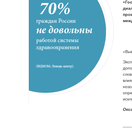
«Го
диа
про
меж
«Выв
Эксп
допо
слов
влия
нозо
опре
искл
Окс