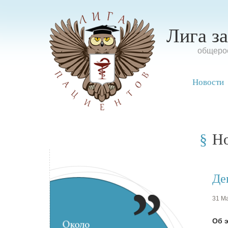
Лига з
oбщерос
Новости
Н
Де
31 Ма
Об 