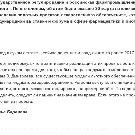
сударственное регулирование и российская фармпромышленн
лога». По его словам, об этом было сказано 30 марта на клю
ведения пилотных проектов лекарственного обеспечения», ко
дународной выставки и форума в сфере фармацевтики и биот
од в сухом остатке – сейчас денег нет и вряд ли что-то ранее 2017 
ерт подчеркнул, что в затягивании реализации этих проектов есть 
лнительное время для того, чтобы еще раз подумать о моделях, о к
ам В. Дмитриева, все существующие модели льготного обеспечени
ют на индикаторы здравоохранения. Регионы выступили с инициат
логии, которые можно контролировать, например диабет. По веден
делить, следует ли пациент назначениям врача. Если этого не прои
ючен из проекта.
ана Баранова