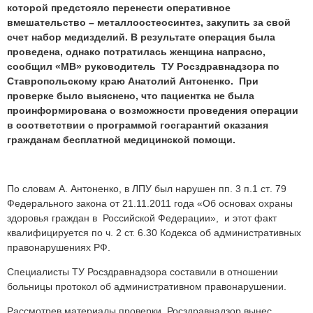
которой предстояло перенести оперативное
вмешательство – металлоостеосинтез, закупить за свой
счет набор медизделий. В результате операция была
проведена, однако потратилась женщина напрасно,
сообщил «МВ» руководитель ТУ Росздравнадзора по
Ставропольскому краю Анатолий Антоненко. При
проверке было выяснено, что пациентка не была
проинформирована о возможности проведения операции
в соответствии с программой госгарантий оказания
гражданам бесплатной медицинской помощи.
По словам А. Антоненко, в ЛПУ был нарушен пп. 3 п.1 ст
. 79
.
Федерального закона от 21.11.2011 года «Об основах охраны
Скопиро
здоровья граждан в Российской Федерации», и этот факт
с
квалифицируется по ч. 2 ст. 6.30 Кодекса об административных
Medvestni
правонарушениях РФ.
Специалисты ТУ Росздравнадзора составили в отношении
больницы протокол об административном правонарушении.
Рассмотрев материалы проверки, Росздравнадзор вынес