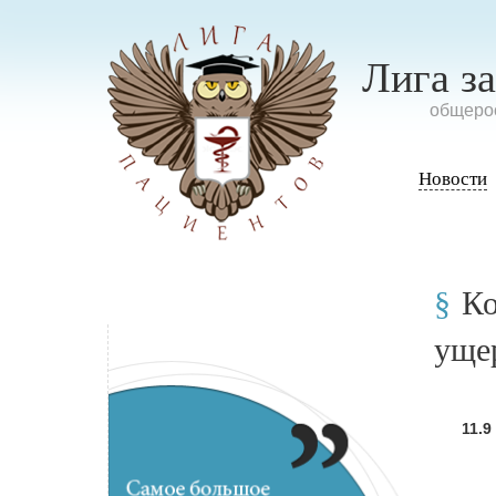
Лига з
oбщерос
Новости
Ко
уще
11.