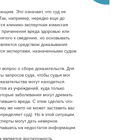
ющим. Это означает, что суд не
Так, например, нередко еще до
тся клинико-экспертная комиссия
 причинения вреда здоровью или
нятого к сведению, но основывать
 является средством доказывания
тся экспертами, назначенными судом
 вопрос о сборе доказательств. Для
ы запросов суда, чтобы судья мог
оказательства могут находиться.
тов из учреждений, куда только
оторые заболевания могут дремать
пившего вреда. С этим сделать что-
ому же никто не может заставить вас
пределяет суд). Но в этой ситуации,
ксперты могут дать неверное
ославшись на недостаток информации.
 является достаточность