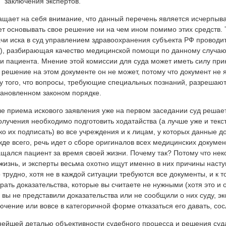
заключения экспертов.
щает на себя внимание, что данный перечень является исчерпыва
т основывать свое решение ни на чем ином помимо этих средств. 
чи иска в суд управлением здравоохранения субъекта РФ проводи
), разбирающая качество медицинской помощи по данному случаю
и пациента. Мнение этой комиссии для суда может иметь силу при
 решение на этом документе он не может, потому что документ не
у того, что вопросы, требующие специальных познаний, разрешаю
тановленном законом порядке.
е приема искового заявления уже на первом заседании суд решает
олучения необходимо подготовить ходатайства (а лучше уже и текст
ко их подписать) во все учреждения и к лицам, у которых данные д
де всего, речь идет о сборе оригиналов всех медицинских докумен
щался пациент за время своей жизни. Почему так? Потому что нек
жизнь, и эксперты весьма охотно ищут именно в них причины насту
 трудно, хотя не в каждой ситуации требуются все документы, и к т
рать доказательства, которые вы считаете не нужными (хотя это и о
 вы не представили доказательства или не сообщили о них суду, э
ючение или вовсе в категоричной форме отказаться его давать, с
ейшей деталью объективности судебного процесса и решения суда