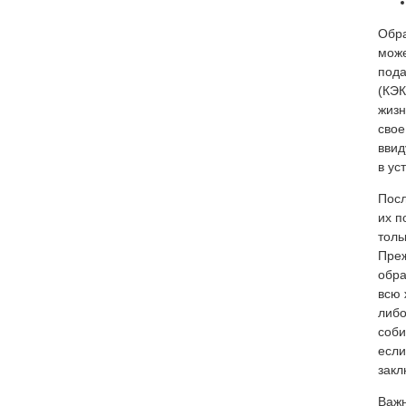
Обра
може
пода
(КЭК
жизн
свое
ввид
в ус
Посл
их п
толь
Преж
обра
всю 
либо
соби
если
закл
Важн