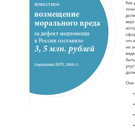
Как 
точн
долж
верс
исто
сфор
что 
не з
виде
быть
упус
долж
Они 