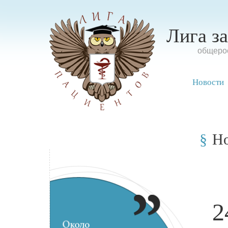
Лига з
oбщерос
Новости
Н
2