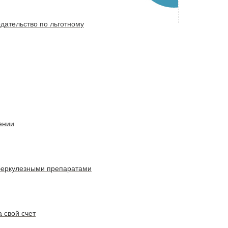
дательство по льготному
ении
уберкулезными препаратами
 свой счет