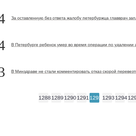
4
За оставленную без ответа жалобу петербуржца главврач за
4
В Петербурге ребенок умер во время операции по удалении
3
В Минздраве не стали комментировать отказ скорой перевезт
1288
1289
1290
1291
1292
1293
1294
12