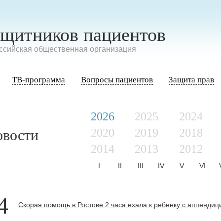
ащитников пациентов
сийская общественная организация
ТВ-программа
Вопросы пациентов
Защита прав
2026
2025
2024
2020
2019
2018
овости
2014
2013
2012
I
II
III
IV
V
VI
4
Скорая помощь в Ростове 2 часа ехала к ребенку с аппендиц