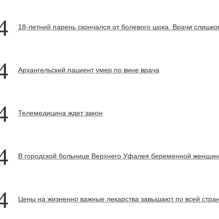
4
18-летний парень скончался от болевого шока. Врачи слишко
4
Архангельский пациент умер по вине врача
4
Телемедицина ждет закон
4
В городской больнице Верхнего Уфалея беременной женщин
4
Цены на жизненно важные лекарства завышают по всей стра