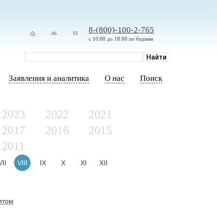
8-(800)-100-2-765
с 10:00 до 18:00 по будням
Заявления и аналитика
О нас
Поиск
2023
2022
2021
2017
2016
2015
2011
VII
VIII
IX
X
XI
XII
итом