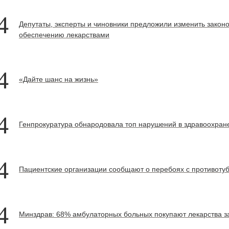
4
Депутаты, эксперты и чиновники предложили изменить законо
обеспечению лекарствами
4
«Дайте шанс на жизнь»
4
Генпрокуратура обнародовала топ нарушений в здравоохран
4
Пациентские организации сообщают о перебоях с противот
4
Минздрав: 68% амбулаторных больных покупают лекарства за