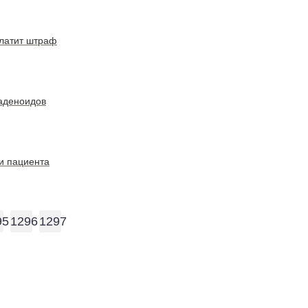
платит штраф
 аденоидов
и пациента
95
1296
1297