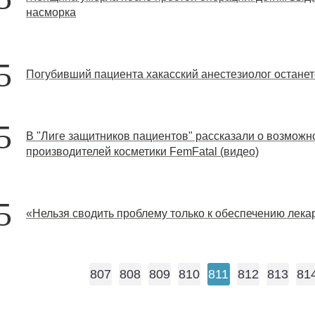
насморка
5
Погубивший пациента хакасский анестезиолог останет
5
В "Лиге защитников пациентов" рассказали о возможн
производителей косметики FemFatal (видео)
5
«Нельзя сводить проблему только к обеспечению лека
807
808
809
810
811
812
813
81