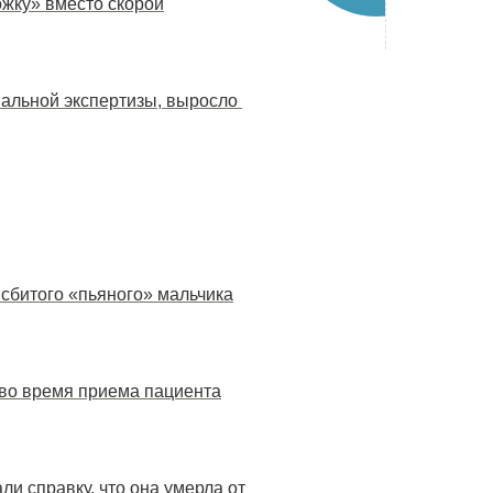
ожку» вместо скорой
иальной экспертизы, выросло
 сбитого «пьяного» мальчика
 во время приема пациента
и справку, что она умерла от