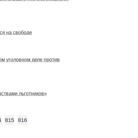
ся на свободе
ом уголовном деле против
рствами льготников»
4
815
816