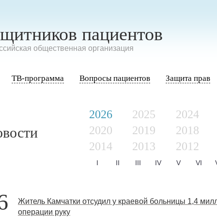
ащитников пациентов
сийская общественная организация
ТВ-программа
Вопросы пациентов
Защита прав
2026
2025
2024
2020
2019
2018
овости
2014
2013
2012
I
II
III
IV
V
VI
6
Житель Камчатки отсудил у краевой больницы 1,4 мил
операции руку