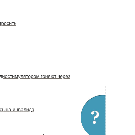
просить
рдиостимулятором гоняют через
 сына-инвалида