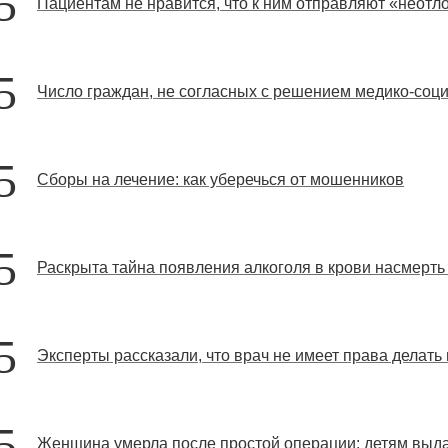
5
Пациентам не нравится, что к ним отправляют «неотл
5
Число граждан, не согласных с решением медико-соц
5
Сборы на лечение: как уберечься от мошенников
5
Раскрыта тайна появления алкоголя в крови насмерть
5
Эксперты рассказали, что врач не имеет права делать
5
Женщина умерла после простой операции: детям выдал