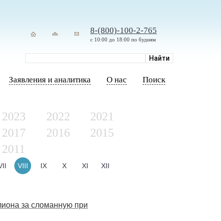
8-(800)-100-2-765
с 10:00 до 18:00 по будням
Заявления и аналитика
О нас
Поиск
2023
2022
2021
2017
2016
2015
2011
VII
VIII
IX
X
XI
XII
лиона за сломанную при