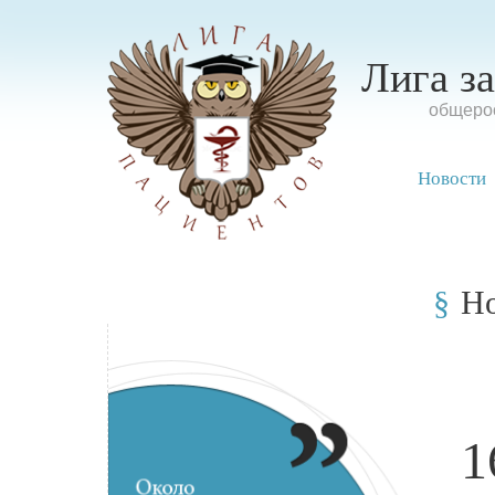
Лига з
oбщерос
Новости
Н
1