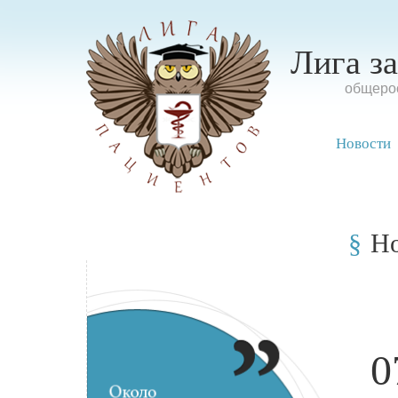
Лига з
oбщерос
Новости
Н
0