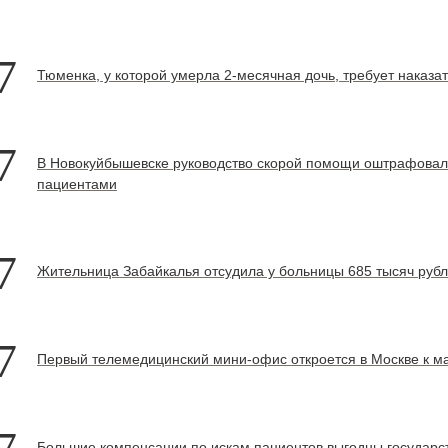
7
Тюменка, у которой умерла 2-месячная дочь, требует наказат
7
В Новокуйбышевске руководство скорой помощи оштрафовали 
пациентами
7
Жительница Забайкалья отсудила у больницы 685 тысяч руб
7
Первый телемедицинский мини-офис откроется в Москве к м
Большие компенсации по искам пациентов выгодны государс