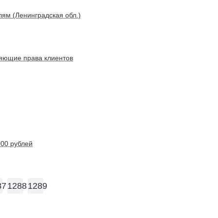
ям (Ленинградская обл.)
яющие права клиентов
000 рублей
87
1288
1289