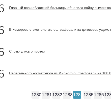
6
Главный врач областной больницы объявила войну вымогател
6
В Кемерове стоматологию оштрафовали за договоры, ущемл
6
Споткнулись о протез
6
Нелегального косметолога из Мирного оштрафовали на 100 
1280
1281
1282
1283
1284
1285
1286
12