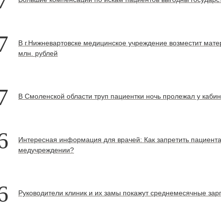
7
7
В г.Нижневартовске медицинское учреждение возместит мате
млн. рублей
7
В Смоленской области труп пациентки ночь пролежал у каби
6
Интересная информация для врачей: Как запретить пациента
медучреждении?
6
Руководители клиник и их замы покажут среднемесячные зар