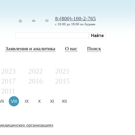
8-(800)-100-2-765
с 10:00 до 18:00 по будням
Заявления и аналитика
О нас
Поиск
2023
2022
2021
2017
2016
2015
2011
VII
VIII
IX
X
XI
XII
 медицинских организациях