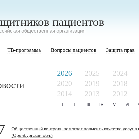
ащитников пациентов
сийская общественная организация
ТВ-программа
Вопросы пациентов
Защита прав
2026
2025
2024
2020
2019
2018
овости
2014
2013
2012
I
II
III
IV
V
VI
7
Общественный контроль помогает повысить качество услуг в
(Оренбургская обл.)