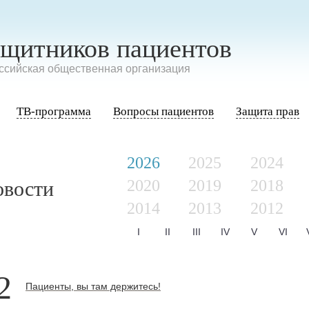
ащитников пациентов
сийская общественная организация
ТВ-программа
Вопросы пациентов
Защита прав
2026
2025
2024
2020
2019
2018
овости
2014
2013
2012
I
II
III
IV
V
VI
2
Пациенты, вы там держитесь!