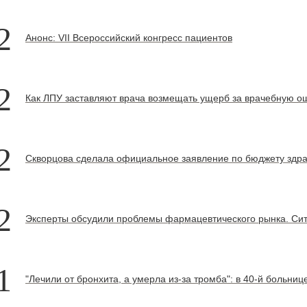
2
Анонс: VII Всероссийский конгресс пациентов
2
Как ЛПУ заставляют врача возмещать ущерб за врачебную о
2
Скворцова сделала официальное заявление по бюджету здра
2
Эксперты обсудили проблемы фармацевтического рынка. Сит
1
"Лечили от бронхита, а умерла из-за тромба": в 40-й больни