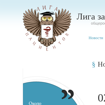
Лига з
oбщерос
Новости
Н
0