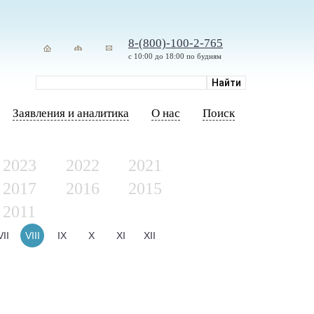
8-(800)-100-2-765
с 10:00 до 18:00 по будням
Заявления и аналитика
О нас
Поиск
2023
2022
2021
2017
2016
2015
2011
VII
VIII
IX
X
XI
XII