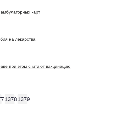
 амбулаторных карт
обия на лекарства
драве при этом считают вакцинацию
77
1378
1379