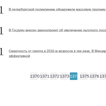
1
В петербургской поликлинике обнаружили массовую пропажу
1
В Госдуму внесен законопроект об увеличении льготного пос
1
Смертность от гриппа в 2016-м возросла в три раза. В Минз
эффективной
1370
1371
1372
1373
1374
1375
1376
13