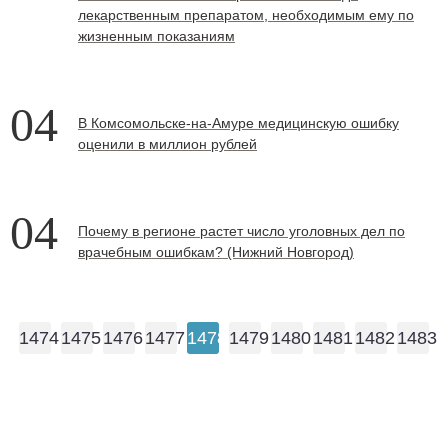
лекарственным препаратом, необходимым ему по
жизненным показаниям
04
В Комсомольске-на-Амуре медицинскую ошибку
оценили в миллион рублей
04
Почему в регионе растет число уголовных дел по
врачебным ошибкам? (Нижний Новгород)
1474
1475
1476
1477
1478
1479
1480
1481
1482
1483