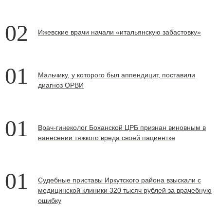
02
Ижевские врачи начали «итальянскую забастовку»
01
Мальчику, у которого был аппендицит, поставили
диагноз ОРВИ
01
Врач-гинеколог Боханской ЦРБ признан виновным в
нанесении тяжкого вреда своей пациентке
01
Судебные приставы Иркутского района взыскали с
медицинской клиники 320 тысяч рублей за врачебную
ошибку