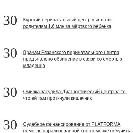
30
Курский перинатальный центр выплатит
родителям 1,6 млн за мёртвого ребёнка
30
Врачам Рязанского перинатального центра
предъявлено обвинение в связи со смертью
младенца
30
Омичка засудила Диагностический центр за то,
что ей там проткнули кишечник
30
Судебное финансирование от PLATFORMA
помогло парализованной спортсменке получить