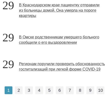
29
В Краснодарском крае пациентку отправили
из больницы домой. Она умерла на пороге
квартиры
29
В Омске родственникам умершего больного
сообщили о его выздоровлении
29
Регионам поручили проверить обоснованность
госпитализаций при легкой форме COVID-19
1
2
3
4
5
6
7
8
9
10