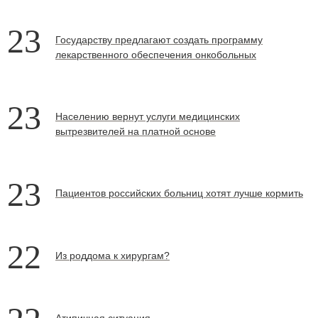
23
Государству предлагают создать программу
лекарственного обеспечения онкобольных
23
Населению вернут услуги медицинских
вытрезвителей на платной основе
23
Пациентов российских больниц хотят лучше кормить
22
Из роддома к хирургам?
Атипичная ситуация