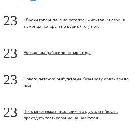
23
«Врачи говорили, мне осталось жить год»: история
тюменца, который не верит, что у него
23
Россиянам добавили четыре года
23
Нового детского омбудсмена Кузнецову обвинили во
лжи
23
Всех московских школьников задумали обязать
проходить тестирование на наркотики