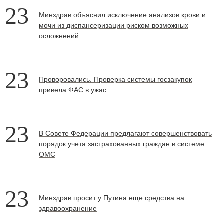
23
Минздрав объяснил исключение анализов крови и
мочи из диспансеризации риском возможных
осложнений
23
Проворовались. Проверка системы госзакупок
привела ФАС в ужас
23
В Совете Федерации предлагают совершенствовать
порядок учета застрахованных граждан в системе
ОМС
23
Минздрав просит у Путина еще средства на
здравоохранение