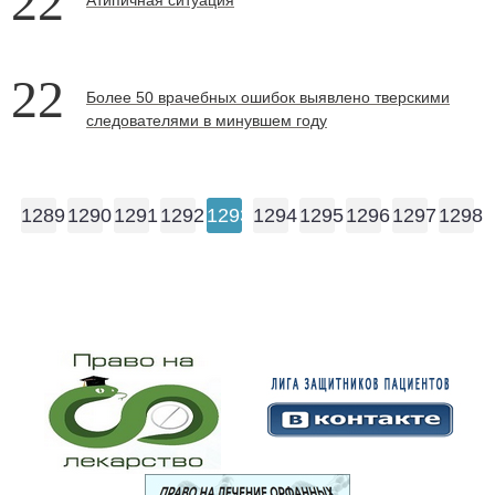
22
22
Более 50 врачебных ошибок выявлено тверскими
следователями в минувшем году
1289
1290
1291
1292
1293
1294
1295
1296
1297
1298