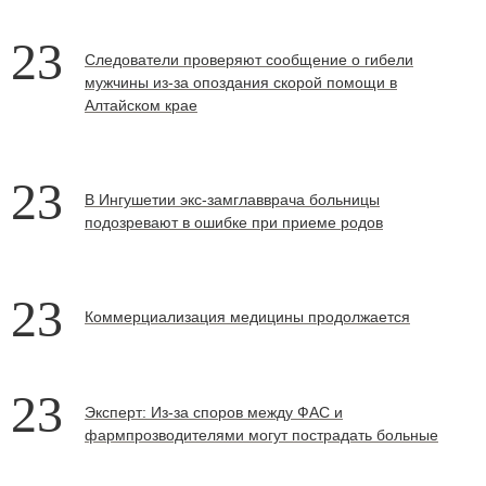
23
Следователи проверяют сообщение о гибели
мужчины из-за опоздания скорой помощи в
Алтайском крае
23
В Ингушетии экс-замглавврача больницы
подозревают в ошибке при приеме родов
23
Коммерциализация медицины продолжается
23
Эксперт: Из-за споров между ФАС и
фармпрозводителями могут пострадать больные