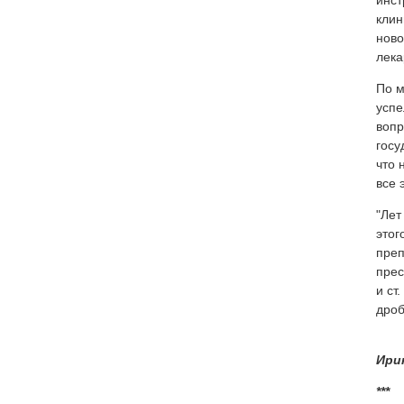
инст
клин
ново
лека
По м
успе
вопр
госу
что 
все 
"Лет
этог
преп
прес
и ст
дроб
Ири
***