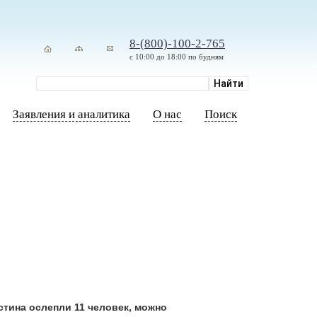
8-(800)-100-2-765
с 10:00 до 18:00 по будням
Заявления и аналитика
О нас
Поиск
стина ослепли 11 человек, можно