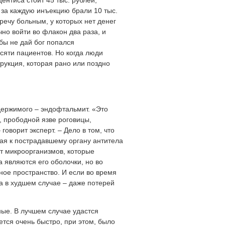
нтиса стоит 45 тыс. рублей,
 за каждую инъекцию брали 10 тыс.
речу больным, у которых нет денег
чно войти во флакон два раза, и
 бы не дай бог попался
есяти пациентов. Но когда люди
рукция, которая рано или поздно
держимого – эндофтальмит. «Это
, прободной язве роговицы,
говорит эксперт. – Дело в том, что
я к пострадавшему органу антитела
 от микроорганизмов, которые
а являются его оболочки, но во
ое пространство. И если во время
 а в худшем случае – даже потерей
ные. В лучшем случае удастся
ется очень быстро, при этом, было