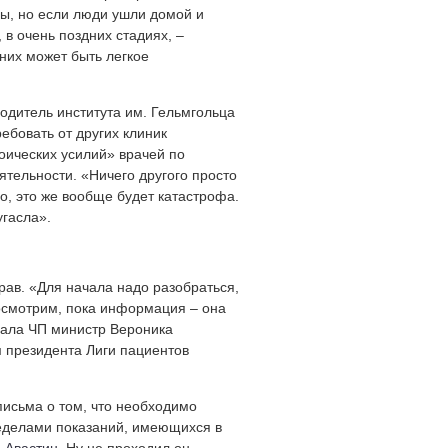
ы, но если люди ушли домой и
 в очень поздних стадиях, –
 них может быть легкое
водитель института им. Гельмгольца
ебовать от других клиник
оических усилий» врачей по
ятельности. «Ничего другого просто
но, это же вообще будет катастрофа.
угасла».
рав. «Для начала надо разобраться,
Посмотрим, пока информация – она
вала ЧП министр Вероника
м президента Лиги пациентов
исьма о том, что необходимо
ределами показаний, имеющихся в