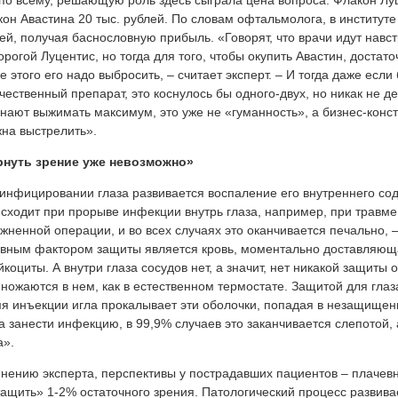
по всему, решающую роль здесь сыграла цена вопроса. Флакон Луце
он Авастина 20 тыс. рублей. По словам офтальмолога, в институте
ей, получая баснословную прибыль. «Говорят, что врачи идут навст
орогой Луцентис, но тогда для того, чтобы окупить Авастин, достато
е этого его надо выбросить, – считает эксперт. – И тогда даже если
чественный препарат, это коснулось бы одного-двух, но никак не д
нают выжимать максимум, это уже не «гуманность», а бизнес-конст
на выстрелить».
рнуть зрение уже невозможно»
инфицировании глаза развивается воспаление его внутреннего со
сходит при прорыве инфекции внутрь глаза, например, при травме
жненной операции, и во всех случаях это оканчивается печально, – 
вным фактором защиты является кровь, моментально доставляюща
йкоциты. А внутри глаза сосудов нет, а значит, нет никакой защиты
ножаются в нем, как в естественном термостате. Защитой для глаз
я инъекции игла прокалывает эти оболочки, попадая в незащищенн
а занести инфекцию, в 99,9% случаев это заканчивается слепотой,
а».
нению эксперта, перспективы у пострадавших пациентов – плачев
ащить» 1-2% остаточного зрения. Патологический процесс развива