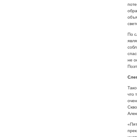
поте
обра
объя
свет
По с
явля
собл
спас
не о
Поэт
Сле
Тако
что 
очен
Скво
Алек
«Пят
прек