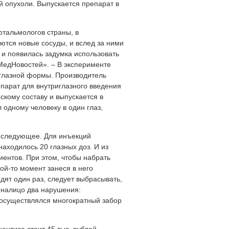
ой опухоли. Выпускается препарат в
фтальмологов страны, в
ются новые сосуды, и вслед за ними
 и появилась задумка использовать
«МедНовостей». – В эксперименте
 глазной формы. Производитель
епарат для внутриглазного введения
скому составу и выпускается в
 одному человеку в один глаз,
о следующее. Для инъекций
находилось 20 глазных доз. И из
ентов. При этом, чтобы набрать
ой-то момент занеся в него
ят один раз, следует выбрасывать,
, налицо два нарушения:
 осуществлялся многократный забор