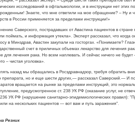
рукции, – рассказал эксперт. – Среди шести таких препаратов был 
ических исследований в офтальмологии, и в инструкции нет этих по
рожденным! Знаете, что мне ответили на мое обращение? – Ну и чт
рств в России применяется за пределами инструкции!»
нению Саверского, пострадавших от Авастина пациентов в стране 
ли поймать, и информация утекла». Эксперт рассказал, что когда 
осу в Минздрав, Авастин закупали на госторгах. «Понимаете? Глазн
дарственный счет в приличных объемах лекарство для лечения рак
не для лечения рака. Но всем наплевать. И сейчас ничего не будет
это – чистая уголовка».
 пять назад мы обращались в Росздравнадзор, требуя обратить вн
о препарата, но и еще шести других,— рассказал Саверский.— И п
аратов вращается на рынке за пределами инструкций, это нормаль
тупление, предусмотренное ст. 238 УК РФ (оказание услуг, не от
. 236 УК РФ (нарушение санитарно-эпидемиологических правил): "
или на нескольких пациентов — вот вам и путь заражения".
на Резник