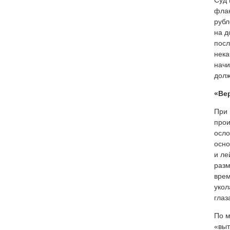
Суд 
флак
рубл
на д
посл
нека
начи
долж
«Ве
При 
прои
осло
осно
и ле
разм
врем
укол
глаз
По м
«выт