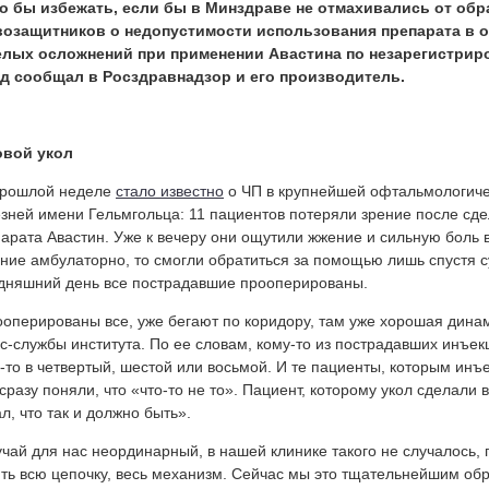
о бы избежать, если бы в Минздраве не отмахивались от об
возащитников о недопустимости использования препарата в 
елых осложнений при применении Авастина по незарегистрир
ад сообщал в Росздравнадзор и его производитель.
овой укол
прошлой неделе
стало известно
о ЧП в крупнейшей офтальмологиче
зней имени Гельмгольца: 11 пациентов потеряли зрение после сд
арата Авастин. Уже к вечеру они ощутили жжение и сильную боль в
ние амбулаторно, то смогли обратиться за помощью лишь спустя с
дняшний день все пострадавшие прооперированы.
оперированы все, уже бегают по коридору, там уже хорошая дина
с-службы института. По ее словам, кому-то из пострадавших инъек
-то в четвертый, шестой или восьмой. И те пациенты, которым инъ
 сразу поняли, что «что-то не то». Пациент, которому укол сделали в
л, что так и должно быть».
чай для нас неординарный, в нашей клинике такого не случалось, 
ть всю цепочку, весь механизм. Сейчас мы это тщательнейшим об