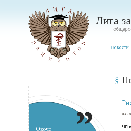
Лига з
oбщерос
Новости
Н
Ри
03 Ок
ЧП в