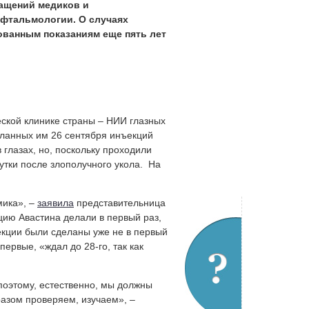
ращений медиков и
офтальмологии. О случаях
ованным показаниям еще пять лет
ской клинике страны – НИИ глазных
еланных им 26 сентября инъекций
 глазах, но, поскольку проходили
утки после злополучного укола. На
мика», –
заявила
представительница
цию Авастина делали в первый раз,
екции были сделаны уже не в первый
первые, «ждал до 28-го, так как
поэтому, естественно, мы должны
разом проверяем, изучаем», –