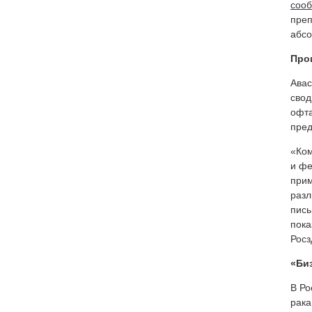
соо
преп
абсо
Про
Авас
свод
офта
пред
«Ком
и фе
прим
разл
пись
пока
Росз
«Би
В Ро
рака