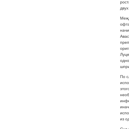
рост
двух
Межд
офта
начи
Авас
преп
ориг
Луце
одно
шпри
По с
испо
этог
необ
инфе
инач
испо
из о