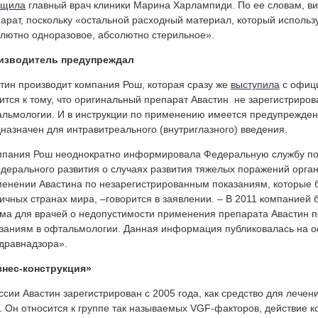
бщила
главный врач клиники Марина Харлампиди. По ее словам, ви
арат, поскольку «остальной расходный материал, который использу
лютно одноразовое, абсолютно стерильное».
изводитель предупреждал
тин производит компания Рош, которая сразу же
выступила
с офици
ится к тому, что оригинальный препарат Авастин не зарегистриро
льмологии. И в инструкции по применению имеется предупреждени
назначен для интравитреального (внутриглазного) введения.
пания Рош неоднократно информировала Федеральную службу по
дерального развития о случаях развития тяжелых поражений орган
енении Авастина по незарегистрированным показаниям, которые 
ичных странах мира, –говорится в заявлении. – В 2011 компание
ма для врачей о недопустимости применения препарата Авастин 
заниям в офтальмологии. Данная информация публиковалась на 
дравнадзора».
знес-конструкция»
ссии Авастин зарегистрирован с 2005 года, как средство для лечен
. Он относится к группе так называемых VGF-факторов, действие 