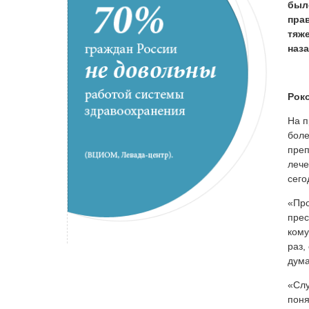
был
пра
тяж
наз
Рок
На 
боле
преп
лече
сего
«Про
прес
кому
раз,
дума
«Слу
поня