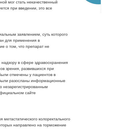
ной мог стать некачественный
ется при введении, это все
альным заявлением, суть которого
ван для применения в
е о том, что препарат не
 надзору в сфере здравоохранения
ов зрения, развившихся при
были отмечены у пациентов в
й были разосланы информационные
по незарегистрированным
официальном сайте
ия метастатического колоректального
которых направлено на торможение