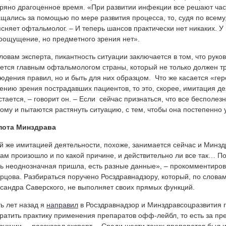
ряно драгоценное время. «При развитии инфекции все решают час
щались за помощью по мере развития процесса, то, судя по всему,
сняет офтальмолог. – И теперь шансов практически нет никаких. У
оощущение, но предметного зрения нет».
ловам эксперта, пикантность ситуации заключается в том, что руко
ется главным офтальмологом страны, который не только должен тр
юдения правил, но и быть для них образцом. Что же касается «гер
ению зрения пострадавших пациентов, то это, скорее, имитация де
стается, – говорит он. – Если сейчас признаться, что все бесполез
ому и пытаются растянуть ситуацию, с тем, чтобы она постепенно 
пота Минздрава
й же имитацией деятельности, похоже, занимается сейчас и Минзд
там произошло и по какой причине, и действительно ли все так… 
ь неоднозначная пришла, есть разные данные», – прокомментиро
рцова. Разбираться поручено Росздравнадзору, который, по слова
сандра Саверского, не выполняет своих прямых функций.
ь лет назад я
направил
в Росздравнадзор и Минздравсоцразвития п
ратить практику применения препаратов офф-лейбл, то есть за п