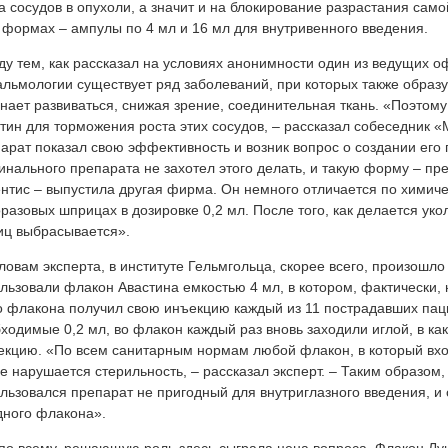
а сосудов в опухоли, а значит и на блокирование разрастания сам
 формах – ампулы по 4 мл и 16 мл для внутривенного введения.
у тем, как рассказал на условиях анонимности один из ведущих о
льмологии существует ряд заболеваний, при которых также образу
нает развиваться, снижая зрение, соединительная ткань. «Поэтому
тин для торможения роста этих сосудов, – рассказал собеседник 
арат показал свою эффективность и возник вопрос о создании его
инального препарата не захотел этого делать, и такую форму – пр
нтис – выпустила другая фирма. Он немного отличается по химиче
разовых шприцах в дозировке 0,2 мл. После того, как делается укол
ц выбрасывается».
ловам эксперта, в институте Гельмгольца, скорее всего, произошл
льзовали флакон Авастина емкостью 4 мл, в котором, фактически, 
о флакона получил свою инъекцию каждый из 11 пострадавших паци
ходимые 0,2 мл, во флакон каждый раз вновь заходили иглой, в как
кцию. «По всем санитарным нормам любой флакон, в который вход
е нарушается стерильность, – рассказал эксперт. – Таким образом
льзовался препарат не пригодный для внутриглазного введения, и
дного флакона».