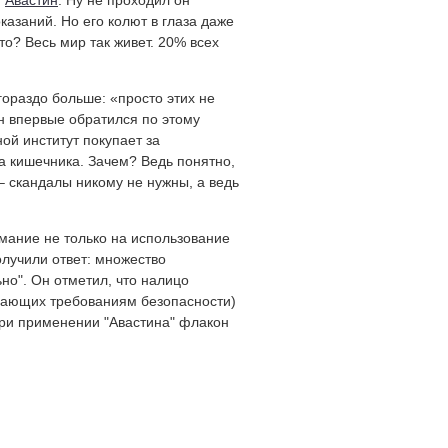
и
Авастин
. Ну не проходил он
казаний. Но его колют в глаза даже
о? Весь мир так живет. 20% всех
гораздо больше: «просто этих не
он впервые обратился по этому
ой институт покупает за
а кишечника. Зачем? Ведь понятно,
 – скандалы никому не нужны, а ведь
имание не только на использование
олучили ответ: множество
но". Он отметил, что налицо
вечающих требованиям безопасности)
При применении "Авастина" флакон