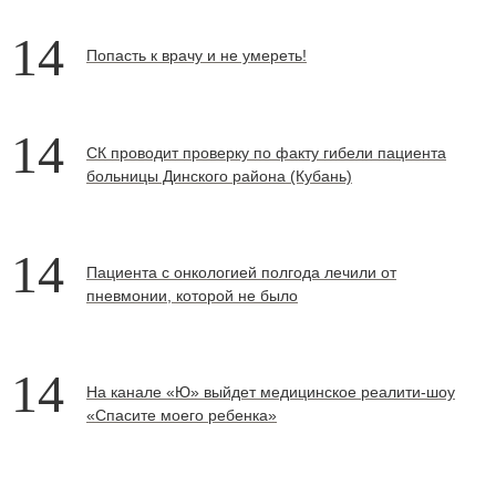
14
Попасть к врачу и не умереть!
14
СК проводит проверку по факту гибели пациента
больницы Динского района (Кубань)
14
Пациента с онкологией полгода лечили от
пневмонии, которой не было
14
На канале «Ю» выйдет медицинское реалити-шоу
«Спасите моего ребенка»