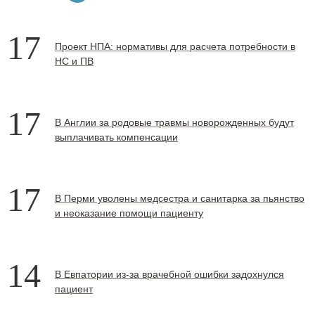
17
Проект НПА: нормативы для расчета потребности в
НС и ПВ
17
В Англии за родовые травмы новорожденных будут
выплачивать компенсации
17
В Перми уволены медсестра и санитарка за пьянство
и неоказание помощи пациенту
14
В Евпатории из-за врачебной ошибки задохнулся
пациент