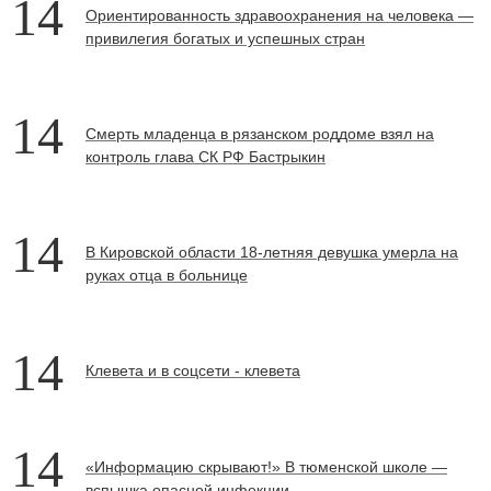
14
Ориентированность здравоохранения на человека —
привилегия богатых и успешных стран
14
Смерть младенца в рязанском роддоме взял на
контроль глава СК РФ Бастрыкин
14
В Кировской области 18-летняя девушка умерла на
руках отца в больнице
14
Клевета и в соцсети - клевета
14
«Информацию скрывают!» В тюменской школе —
вспышка опасной инфекции