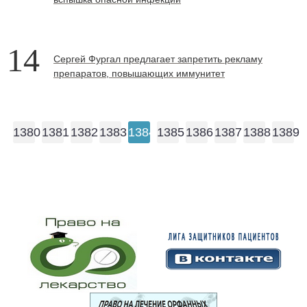
14
Сергей Фургал предлагает запретить рекламу
препаратов, повышающих иммунитет
1380
1381
1382
1383
1384
1385
1386
1387
1388
1389