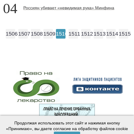
04
Россиян убивает «невидимая рука» Минфина
1506
1507
1508
1509
1510
1511
1512
1513
1514
1515
Продолжая использовать этот сайт и нажимая кнопку
© 2003—2024 Лига защитников пациентов
«Принимаю», вы даете согласие на обработку файлов cookie
Создание сайта —
Интернет-студия
Майер