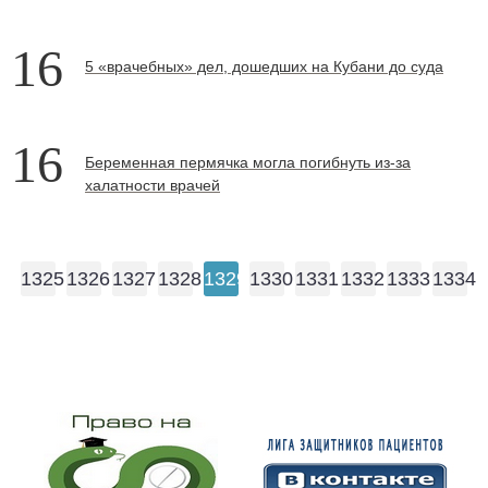
16
5 «врачебных» дел, дошедших на Кубани до суда
16
Беременная пермячка могла погибнуть из-за
халатности врачей
1325
1326
1327
1328
1329
1330
1331
1332
1333
1334