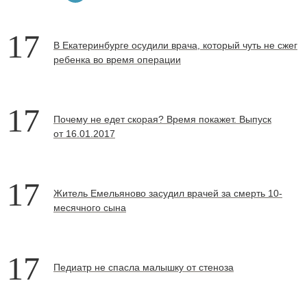
17
В Екатеринбурге осудили врача, который чуть не сжег
ребенка во время операции
17
Почему не едет скорая? Время покажет. Выпуск
от 16.01.2017
17
Житель Емельяново засудил врачей за смерть 10-
месячного сына
17
Педиатр не спасла малышку от стеноза