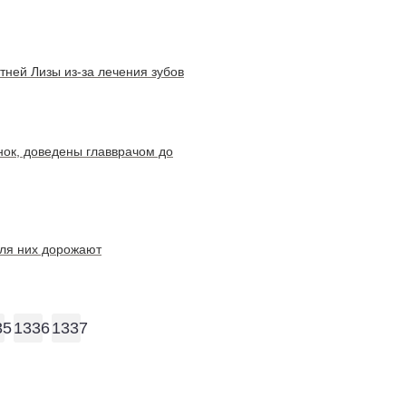
тней Лизы из-за лечения зубов
нок, доведены главврачом до
ля них дорожают
35
1336
1337