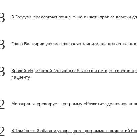
3
В Госдуме предлагают пожизненно лишать прав за помехи д
3
Глава Башкирии уволил главврача клиники, где пациентка по
3
Врачей Мариинской больницы обвинили в неторопливости п
пациенту
2
Минздрав корректирует программу «Развитие здравоохранен
2
В Тамбовской области утверждена программа госгарантий 