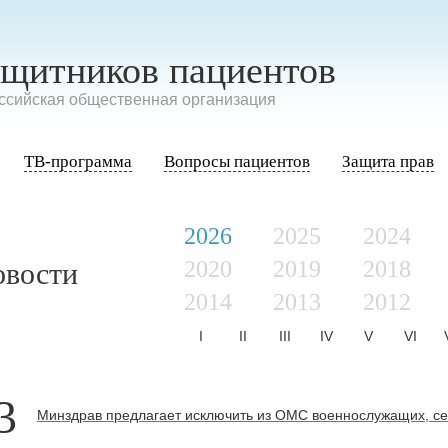
ащитников пациентов
сийская общественная организация
ТВ-программа
Вопросы пациентов
Защита прав
2026
2025
2024
2020
2019
2018
овости
2014
2013
2012
I
II
III
IV
V
VI
3
Минздрав предлагает исключить из ОМС военнослужащих, се