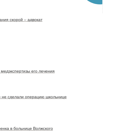
ания скорой – адвокат
 медэкспертизы его лечения
е не сделали операцию школьнице
енка в больнице Волжского