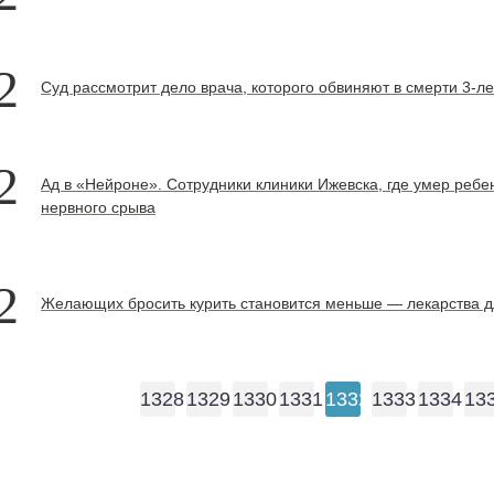
2
Суд рассмотрит дело врача, которого обвиняют в смерти 3-ле
2
Ад в «Нейроне». Сотрудники клиники Ижевска, где умер ребе
нервного срыва
2
Желающих бросить курить становится меньше — лекарства д
1328
1329
1330
1331
1332
1333
1334
13