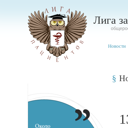
Лига з
oбщерос
Новости
Н
1