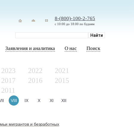
8-(800)-100-2-765
с 10:00 до 18:00 по будням
Заявления и аналитика
О нас
Поиск
2023
2022
2021
2017
2016
2015
2011
VII
VIII
IX
X
XI
XII
мьи мигрантов и безработных