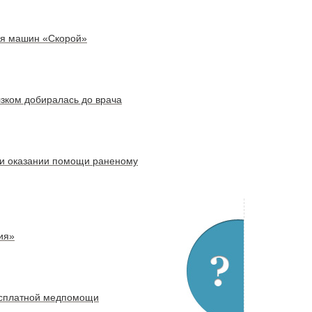
ля машин «Скорой»
лзком добиралась до врача
ри оказании помощи раненому
ия»
бесплатной медпомощи