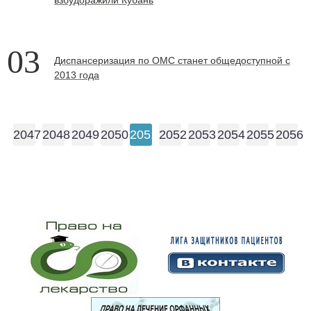
03
Диспансеризация по ОМС станет общедоступной с
2013 года
2047
2048
2049
2050
2051
2052
2053
2054
2055
2056