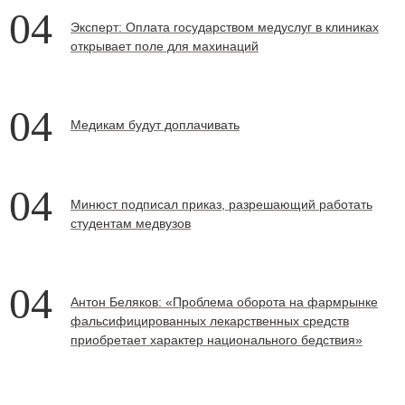
04
Эксперт: Оплата государством медуслуг в клиниках
открывает поле для махинаций
04
Медикам будут доплачивать
04
Минюст подписал приказ, разрешающий работать
студентам медвузов
04
Антон Беляков: «Проблема оборота на фармрынке
фальсифицированных лекарственных средств
приобретает характер национального бедствия»